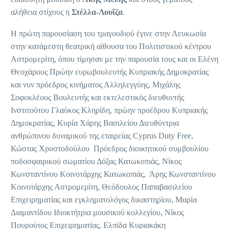
αλήθεια στίχους η
Στέλλα-Λουΐζα
.
Η πρώτη παρουσίαση του τραγουδιού έγινε στην Λευκωσία
στην κατάμεστη θεατρική αίθουσα του Πολιτιστικού κέντρου
Αστρομερίτη, όπου τίμησαν με την παρουσία τους και οι Ελένη
Θεοχάρους Πρώην ευρωβουλευτής Κυπριακής Δημοκρατίας
και νυν πρόεδρος κινήματος Αλληλεγγύης, Μιχάλης
Σοφοκλέους Βουλευτής και εκτελεστικός διευθυντής
Ινστιτούτου Γλαύκος Κληρίδη, πρώην προέδρου Κυπριακής
Δημοκρατίας, Κυρία Χάρης Βασιλείου Διευθύντρια
ανθρώπινου δυναμικού της εταιρείας Cyprus Duty Free,
Κώστας Χρυστοδούλου Πρόεδρος διοικητικού συμβουλίου
ποδοσφαιρικού σωματίου Δόξας Κατωκοπιάς, Νίκος
Κωνσταντίνου Κοινοτάρχης Κατωκοπιάς, Άρης Κωνσταντίνου
Κοινοτάρχης Αστρομερίτη, Θεόδουλος Παπαβασιλείου
Επιχειρηματίας και εγκληματολόγος δικαστηρίου, Μαρία
Διαμαντίδου Ιδιοκτήτρια μουσικού κολλεγίου, Νίκος
Πουρούτος Επιχειρηματίας, Ελπίδα Κυριακάκη