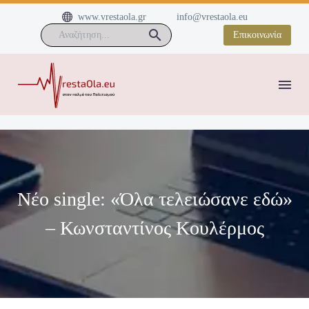


www.vrestaola.gr
info@vrestaola.eu
Επικοινωνία
Νέο single: «Όλα τελειώσανε εδώ»
– Κωνσταντίνος Κουλέρμος