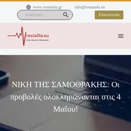


www.vrestaola.gr
info@vrestaola.eu
Επικοινωνία
NIKH ΤΗΣ ΣΑΜΟΘΡΑΚΗΣ: Οι
προβολές ολοκληρώνονται στις 4
Μαΐου!