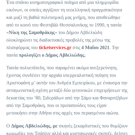
Ένα σπάνιο κινηματογραφικό ποίημα από μια πλημμυρίδα
εικόνων, οι οποίες αγγίζουν τη νεοελληνική πραγματικότητα
και μαζί τη βαθιά πολιτισμική μας μνήμη, που αποθεώθηκε
από το κοινό του Φεστιβάλ Θεσσαλονίκης το 1990, η ταινία
«
Νίκη της Σαμοθράκης
» του Δήμου Αβδελιώδη
ολοκληρώνει τις διαδικτυακές προβολές της μέσω της
πλατφόρμας του
ticketservices.gr
στις
4 Μαΐου 2021
. Την
ταινία
προλογίζει ο Δήμος Αβδελιώδης.
Ταινία πολυεπίπεδη, που παραμένει ακόμα ανεξερεύνητη,
έχοντας συνδέσει την αρχαία υπερρεαλιστική ποίηση του
Αριστοφάνη μ’ αυτήν του Ανδρέα Εμπειρίκου, με έναυσμα την
ανταγωνιστική σχέση μεταξύ δύο γειτονικών επιχειρήσεων της
δεκαετίας του ‘80, Σιδεράδων από την Σάμο και Φαναριτζήδων
από την Σαμοθράκη, που οι προπαπούδες τους είχαν
μετοικήσει στην Αθήνα στις αρχές του περασμένου αιώνα.
Ο
Δήμος Αβδελιώδης, με
σκηνές ξεκαρδιστικές που θυμίζουν
κωμωδίες του Τσάπλιν αλλά και μυσταγωγικές σκηνές, δείχνει