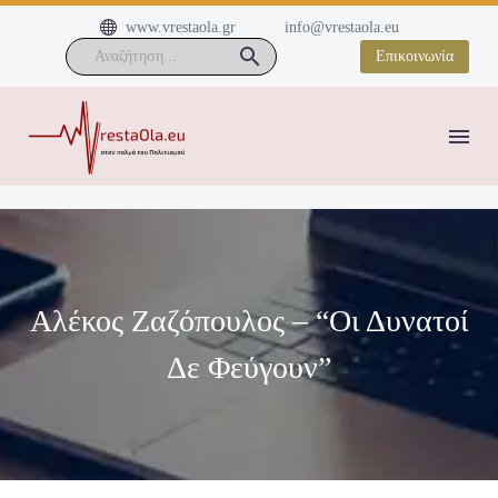


www.vrestaola.gr
info@vrestaola.eu
Επικοινωνία
Αλέκος Ζαζόπουλος – “Οι Δυνατοί
Δε Φεύγουν”