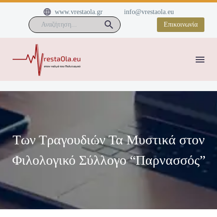


www.vrestaola.gr
info@vrestaola.eu
Επικοινωνία
Των Τραγουδιών Τα Μυστικά στον
Φιλολογικό Σύλλογο “Παρνασσός”