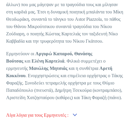
άλλων) που μας μάγεψαν με τα τραγούδια τους και μίλησαν
στη καρδιά μας. Έτσι η δυναμική ποιητική μπαλάντα του Μίκη
Θεοδωράκη, συναντά το τάνγκο του Astor Piazzola, το πάθος
του Θάνου Μικρούτσικου συναντά τραγούδια του Νίκου
Ζούδιαρη, ο ποιητής Κώστας Καρτελιάς τον ταξιδευτή Νίκο
Καββαδία και την τρυφερότητα του Νίκου Γκάτσου.
Ερμηνεύουν οι
Αργυρώ Καπαρού,
Θανάσης
Βούτσας
και
Ελένη Καρτελιά
. Φιλικά συμμετέχει ο
ερμηνευτής
Μανώλης Μητσιάς
και η συνθέτρια
Αρετή
Κοκκίνου
. Ενορχηστρώσεις και επιμέλεια ορχήστρας ο Τάκης
Φαραζής. Συνοδεύει τετραμελής ορχήστρα με τους Θύμιο
Παπαδόπουλο (πνευστά), Δημήτρη Τσεκούρα (κοντραμπάσο),
Αριστείδη Χατζησταύρου (κιθάρες) και Τάκη Φαραζή (πιάνο).
Λίγα λόγια για τους Ερμηνευτές :