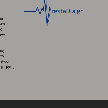
τις
νέο
ς
 των
τις
 το
ντίνου
με βρεις