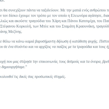
υν.
”
τσι θα συνεχίζουν πάντα να ταξιδεύουν. Με την ματιά ενός ανθρώπου π
τόν τον δίσκο έχουμε τον τρόπο με τον οποίο η Ελεωνόρα αγάπησε, δι
αλλιώς και ακούστε τραγούδια του Χάρη και Πάνου Κατσιμίχα, του Π
 Στέφανου Κορκολή, των Μπλε και του Σταμάτη Κραουνάκη, τραγούδ
Φάνης Μεζίνης.
 ούτε θέλω να κάνω καμιά βαρυσήμαντη δήλωση ή κατάθεση ψυχής. Πιστ
υ σε ένα στούντιο και να αρχίζεις να παίζεις με τα τραγούδια και τους 
οχή που μας στέρησε την επικοινωνία, τους δεσμούς και τα όνειρα, βρε
ι δημιουργήσαμε.
”
ολουθεί τις δικές σας προσωπικές στιγμές.