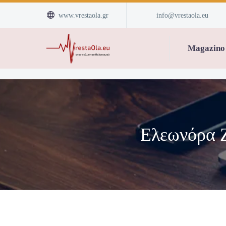


www.vrestaola.gr
info@vrestaola.eu
Magazino
Ελεωνόρα Ζ