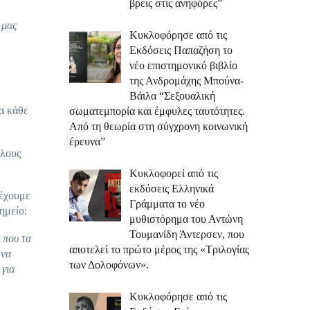
βρεις στις ανηφόρες”
 μας
Κυκλοφόρησε από τις
Εκδόσεις Παπαζήση το
νέο επιστημονικό βιβλίο
της Ανδρομάχης Μπούνα-
Βάιλα “Σεξουαλική
α κάθε
σωματεμπορία και έμφυλες ταυτότητες.
Από τη θεωρία στη σύγχρονη κοινωνική
έρευνα”
όλους
Κυκλοφορεί από τις
εκδόσεις Ελληνικά
 έχουμε
Γράμματα το νέο
ημείο:
μυθιστόρημα του Αντώνη
Τουμανίδη Άντερσεν, που
α που τα
αποτελεί το πρώτο μέρος της «Τριλογίας
 να
των Δολοφόνων».
 για
Κυκλοφόρησε από τις