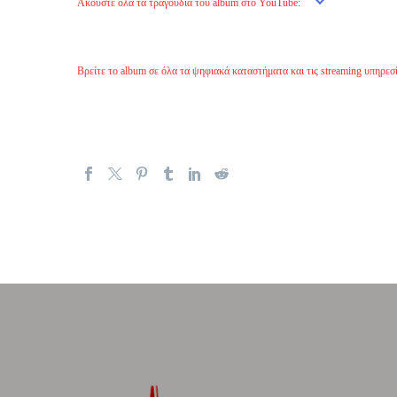
Ακούστε όλα τα τραγούδια του album στο YouTube:
Βρείτε το album σε όλα τα ψηφιακά καταστήματα και τις streaming υπηρεσί