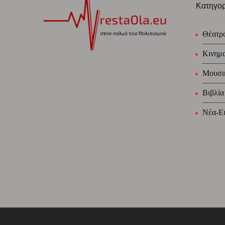
Κατηγορ
Θέατρ
Κινημ
Μουσι
Βιβλία
Νέα-Ει