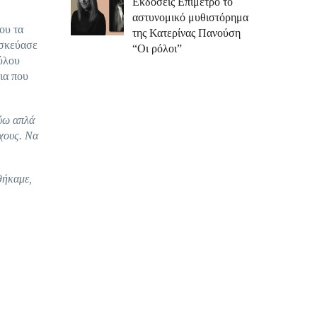
Εκδόσεις Επίμετρο το
αστυνομικό μυθιστόρημα
ου τα
της Κατερίνας Πανούση
ασκεύασε
“Οι ρόλοι”
αύλου
ια που
εύω απλά
ήχους. Να
θήκαμε,