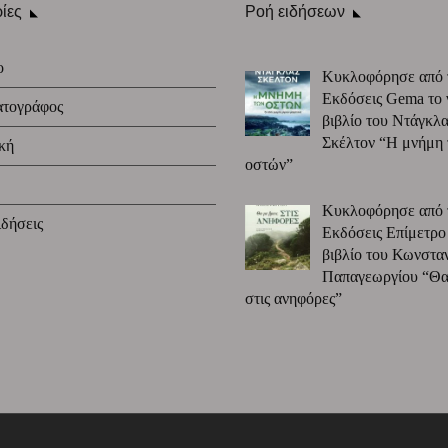
ίες
Ροή ειδήσεων
ο
Κυκλοφόρησε από 
Εκδόσεις Gema το 
ατογράφος
βιβλίο του Ντάγκλα
Σκέλτον “Η μνήμη
κή
οστών”
Κυκλοφόρησε από 
δήσεις
Εκδόσεις Επίμετρο
βιβλίο του Κωνστα
Παπαγεωργίου “Θα 
στις ανηφόρες”