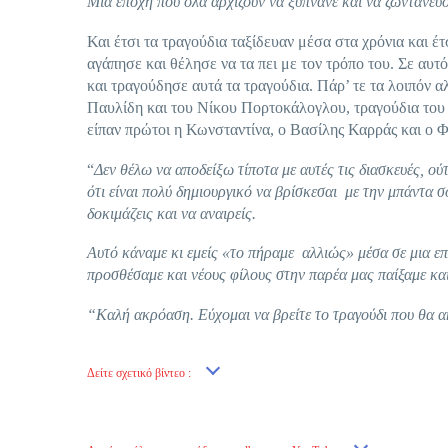
Μια εποχή που όλα αρχίζουν να ξυπνάνε και να ζωντανεύο
Και έτσι τα τραγούδια ταξίδευαν μέσα στα χρόνια και έ
αγάπησε και θέλησε να τα πει με τον τρόπο του. Σε αυ
και τραγούδησε αυτά τα τραγούδια. Πάρ’ τε τα λοιπόν 
Παυλίδη και του Νίκου Πορτοκάλογλου, τραγούδια του
είπαν πρώτοι η Κωνσταντίνα, ο Βασίλης Καρράς και ο 
“
Δεν θέλω να αποδείξω τίποτα με αυτές τις διασκευές,
ότι είναι πολύ δημιουργικό να βρίσκεσαι με την μπάντα σο
δοκιμάζεις και να αναιρείς.
Αυτό κάναμε κι εμείς «το πήραμε αλλιώς» μέσα σε μια επ
προσθέσαμε και νέους φίλους στην παρέα μας παίξαμε κα
“Καλή ακρόαση. Εύχομαι να βρείτε το τραγούδι που θα ακ
Δείτε σχετικό βίντεο :