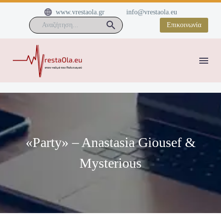


www.vrestaola.gr
info@vrestaola.eu
Επικοινωνία
«Party» – Anastasia Giousef &
Mysterious