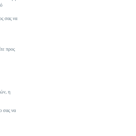
κό
ος σας να
ίτε προς
ών, η
ο σας να