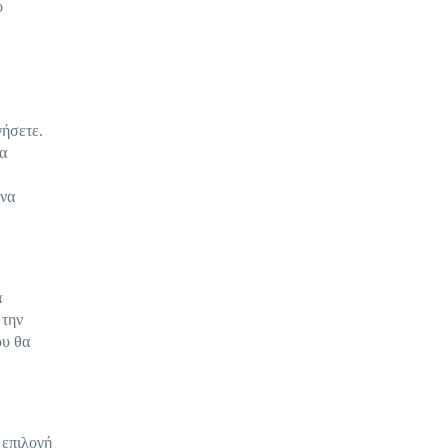
ο
γήσετε.
α
ονα
α
 την
ου θα
 επιλογή