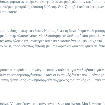
, διακοσμητικά αντικείμενα, ένα φυτό εσωτερικό χώρου… και έτοιμο τ
μοντέρνα, μίνιμαλ ή κλασική διάθεση. Θα εξαρτηθεί από το ύφος των
πλαισιώσετε.
α μια διαχρονική επένδυση. Και σας δίνει τη δυνατότητα να δημιουρ
με όσα την πλαισιώνουν. Μια διακοσμητική διαδρομή που μπορείτε ν
τές αποχρώσεις και ιδιαίτερες υφές θα δώσουν ένα κομψό και ζεστό
ό twist, προσθέτοντας ένταση με μαξιλάρια και διακοσμητικά σε έντ
ουν το απαραίτητο privacy σε όποιον κάθεται -για να διαβάσει, για ν
 όταν πρωτοδημιουργήθηκαν. Αυτές οι κλασικές άνετες πολυθρόνες με
ι πηγή έμπνευσης και δημιουργούν σύγχρονης αισθητικής κομμάτια π
λυθρόνα. Vintage έμπνευση, σύγχρονο design και άνεση. Μια ξεχωριστή