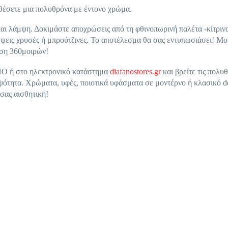
θέσετε μια πολυθρόνα με έντονο χρώμα.
αι λάμψη. Δοκιμάστε αποχρώσεις από τη φθινοπωρινή παλέτα -κίτριν
μψεις χρυσές ή μπρούτζινες. Το αποτέλεσμα θα σας εντυπωσιάσει! Μ
ση 360μοιρών!
Ο ή στο ηλεκτρονικό κατάστημα
diafanostores.gr
και βρείτε τις πολυ
μψότητα. Χρώματα, υφές, ποιοτικά υφάσματα σε μοντέρνο ή κλασικό d
σας αισθητική!