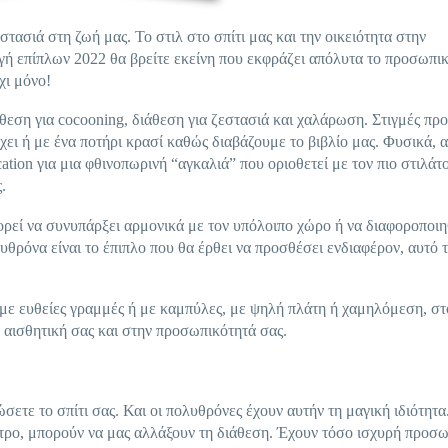
τασιά στη ζωή μας. Το στιλ στο σπίτι μας και την οικειότητα στην
ή επίπλων 2022 θα βρείτε εκείνη που εκφράζει απόλυτα το προσωπι
χι μόνο!
άθεση για cocooning, διάθεση για ζεστασιά και χαλάρωση. Στιγμές πρ
ει ή με ένα ποτήρι κρασί καθώς διαβάζουμε το βιβλίο μας. Φυσικά, α
cation για μια φθινοπωρινή “αγκαλιά” που οριοθετεί με τον πιο στιλάτ
.
ορεί να συνυπάρξει αρμονικά με τον υπόλοιπο χώρο ή να διαφοροποιη
υθρόνα είναι το έπιπλο που θα έρθει να προσθέσει ενδιαφέρον, αυτό τ
 με ευθείες γραμμές ή με καμπύλες, με ψηλή πλάτη ή χαμηλόμεση, στ
 αισθητική σας και στην προσωπικότητά σας.
ώσετε το σπίτι σας. Και οι πολυθρόνες έχουν αυτήν τη μαγική ιδιότητα
τρο, μπορούν να μας αλλάξουν τη διάθεση. Έχουν τόσο ισχυρή προσ