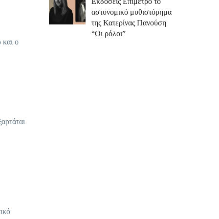
Εκδόσεις Επίμετρο το
αστυνομικό μυθιστόρημα
της Κατερίνας Πανούση
“Οι ρόλοι”
 και ο
ξαρτάται
τικό