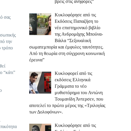
βρεις στις ανηφόρες”
Κυκλοφόρησε από τις
κό σας
Εκδόσεις Παπαζήση το
νέο επιστημονικό βιβλίο
της Ανδρομάχης Μπούνα-
οσωπικής
Βάιλα “Σεξουαλική
πό την
σωματεμπορία και έμφυλες ταυτότητες.
ο τρόπο
Από τη θεωρία στη σύγχρονη κοινωνική
έρευνα”
θεί
ο “κάτι”
Κυκλοφορεί από τις
εκδόσεις Ελληνικά
Γράμματα το νέο
ο
μυθιστόρημα του Αντώνη
Τουμανίδη Άντερσεν, που
αποτελεί το πρώτο μέρος της «Τριλογίας
των Δολοφόνων».
.
Κυκλοφόρησε από τις
ωπικότητα