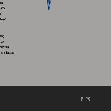
τις
νέο
ς
 των
τις
 το
ντίνου
με βρεις