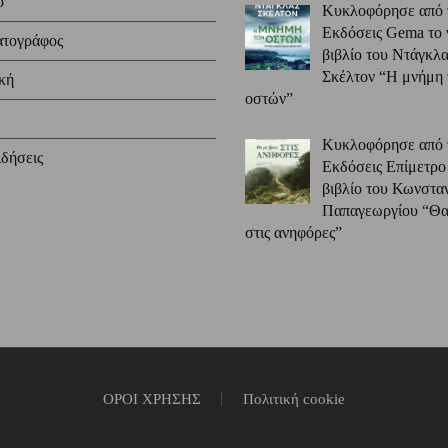
ο
Κυκλοφόρησε από 
Εκδόσεις Gema το 
ατογράφος
βιβλίο του Ντάγκλα
Σκέλτον “Η μνήμη
κή
οστών”
Κυκλοφόρησε από 
δήσεις
Εκδόσεις Επίμετρο
βιβλίο του Κωνστα
Παπαγεωργίου “Θα 
στις ανηφόρες”
ΟΡΟΙ ΧΡΗΣΗΣ
Πολιτική cookie