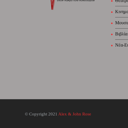
Θέατρ
Κινημ
Μουσι
Βιβλία
Νέα-Ει
© Copyright 2021
Alex & John Rose