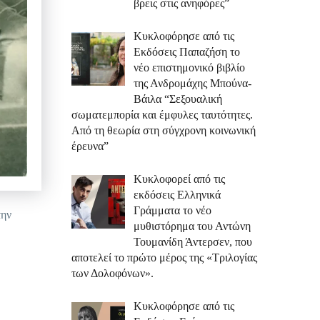
βρεις στις ανηφόρες”
Κυκλοφόρησε από τις
Εκδόσεις Παπαζήση το
νέο επιστημονικό βιβλίο
της Ανδρομάχης Μπούνα-
Βάιλα “Σεξουαλική
σωματεμπορία και έμφυλες ταυτότητες.
Από τη θεωρία στη σύγχρονη κοινωνική
έρευνα”
Κυκλοφορεί από τις
εκδόσεις Ελληνικά
Γράμματα το νέο
την
μυθιστόρημα του Αντώνη
Τουμανίδη Άντερσεν, που
αποτελεί το πρώτο μέρος της «Τριλογίας
.
των Δολοφόνων».
Κυκλοφόρησε από τις