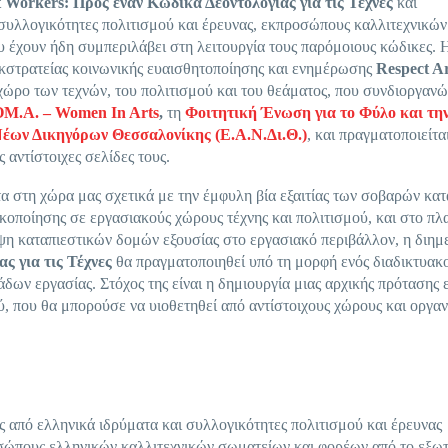
t
Workers
: Προς έναν Κώδικα Δεοντολογίας για τις Τέχνες
και
συλλογικότητες πολιτισμού και έρευνας, εκπροσώπους καλλιτεχνικών
 έχουν ήδη συμπεριλάβει στη λειτουργία τους παρόμοιους κώδικες. 
 εκστρατείας κοινωνικής ευαισθητοποίησης και ενημέρωσης
Respect A
χώρο των τεχνών, του πολιτισμού και του θεάματος, που συνδιοργανώ
M.A. – Women In Arts
,
τη
Φοιτητική Ένωση για το Φύλο και τη
έων Δικηγόρων Θεσσαλονίκης (Ε.Α.Ν.Δι.Θ.)
, και πραγματοποιείτα
ς αντίστοιχες σελίδες τους.
 στη χώρα μας σχετικά με την έμφυλη βία εξαιτίας των σοβαρών κα
κοποίησης σε εργασιακούς χώρους τέχνης και πολιτισμού, και στο πλ
ψη καταπιεστικών δομών εξουσίας στο εργασιακό περιβάλλον, η διημ
ας για τις Τέχνες
θα πραγματοποιηθεί υπό τη μορφή ενός διαδικτυακ
δων εργασίας. Στόχος της είναι η δημιουργία μιας αρχικής πρότασης 
ύ, που θα μπορούσε να υιοθετηθεί από αντίστοιχους χώρους και οργα
από ελληνικά ιδρύματα και συλλογικότητες πολιτισμού και έρευνας
ροσώπους ελληνικών καλλιτεχνικών σωματείων και φορέων από το εξω