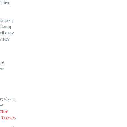
εύθυνη
εατρική
πίλυση
il στον
ν των
at
ere
ς τέχνης,
ών
στον
 Τεχνών
.