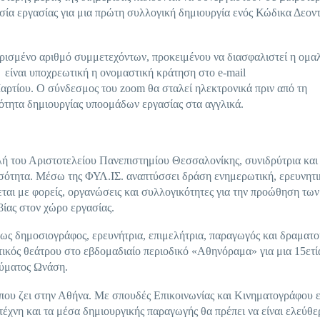
σία εργασίας για μια πρώτη συλλογική δημιουργία ενός Κώδικα Δεον
ρισμένο αριθμό συμμετεχόντων, προκειμένου να διασφαλιστεί η ομα
, είναι υποχρεωτική η ονομαστική κράτηση στο e-mail
ρτίου. Ο σύνδεσμος του zoom θα σταλεί ηλεκτρονικά πριν από τη
τότητα δημιουργίας υποομάδων εργασίας στα αγγλικά.
ολή του Αριστοτελείου Πανεπιστημίου Θεσσαλονίκης, συνιδρύτρια και
Ισότητα. Μέσω της ΦΥΛ.ΙΣ. αναπτύσσει δράση ενημερωτική, ερευνητι
ται με φορείς, οργανώσεις και συλλογικότητες για την προώθηση των
βίας στον χώρο εργασίας.
ί ως δημοσιογράφος, ερευνήτρια, επιμελήτρια, παραγωγός και δραματ
ικός θεάτρου στο εβδομαδιαίο περιοδικό «Αθηνόραμα» για μια 15ετί
ρύματος Ωνάση.
 που ζει στην Αθήνα. Με σπουδές Επικοινωνίας και Κινηματογράφου 
 τέχνη και τα μέσα δημιουργικής παραγωγής θα πρέπει να είναι ελεύθε