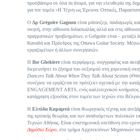
προσβάσιμα σε όλα τα άτομα, για την ελευθερία της δη
για τον τομέα «Η Τέχνη ως Έρευνα: Οπτικές, Παραστατι
Ο
Δρ Grégoire Gagnon
είναι μάνατζερ, παιδαγωγός και
σκηνή, στην αίθουσα διδασκαλίας αλλά και στις αίθου
πραγματικών προβλημάτων, ο Grégoire είναι – μεταξύ ά
Καναδά και Πρόεδρος της Ottawa Guitar Society. Μέσω
εργαζομένων ή άλλων συνεργατών.
Η
Ilse Ghekiere
είναι περφόρμερ, συγγραφέας και ακτι
διερευνήσει το ζήτημα του σεξισμού στη χορευτική σκ
Dancers Talk About When They Talk About Sexism
(#Wet
συνέχισε να εργάζεται σε πρότζεκτ σχετικά με την κατά
ENGAGEMENT ARTS, ενός καλλιτεχνικού κινήματος που
κατάχρηση εξουσίας στον τομέα των τεχνών στο Βέλγιο
Η
Ελπίδα Καραμπά
είναι θεωρητικός τέχνης και ανεξ
της κριτικής θεωρίας και των αναδυόμενων πολιτικών
Τεχνών Αθήνας. Είναι επιστημονική υπεύθυνη στο ερε
Δημόσιο Χώρο
, στο τμήμα Αρχιτεκτόνων Μηχανικών το