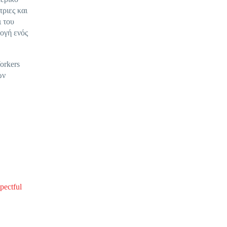
τριες και
ι του
ογή ενός
orkers
ών
pectful