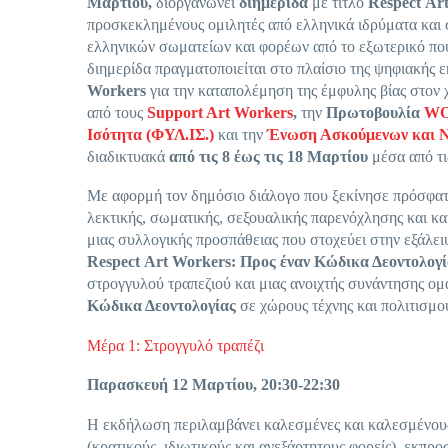
Μαρτίου,
διοργανώνει
διημερίδα
με τίτλο
Respect
Ar
προσκεκλημένους ομιλητές από ελληνικά ιδρύματα και 
ελληνικών σωματείων και φορέων από το εξωτερικό που
διημερίδα πραγματοποιείται στο πλαίσιο της ψηφιακής
Workers
για την καταπολέμηση της έμφυλης βίας στον 
από τους
Support Art Workers
,
την
Πρωτοβουλία
WO
Ισότητα (ΦΥΛ.ΙΣ.)
και την
Ένωση Ασκούμενων και Ν
διαδικτυακά
από τις 8 έως τις 18 Μαρτίου
μέσα από τι
Με αφορμή τον δημόσιο διάλογο που ξεκίνησε πρόσφατα
λεκτικής, σωματικής, σεξουαλικής παρενόχλησης και κα
μιας συλλογικής προσπάθειας που στοχεύει στην εξάλει
Respect
Art
Workers
: Προς έναν Κώδικα Δεοντολογί
στρογγυλού τραπεζιού και μιας ανοιχτής συνάντησης ομά
Κώδικα Δεοντολογίας
σε χώρους τέχνης και πολιτισμο
Μέρα 1: Στρογγυλό τραπέζι
Παρασκευή 12 Μαρτίου, 20:30-22:30
Η εκδήλωση περιλαμβάνει καλεσμένες και καλεσμένους 
(κρατικούς, ιδιωτικούς και ανεξάρτητους φορείς), εκπ