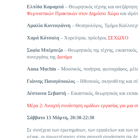
Ελπίδα Καραμπά
– Θεωρητικός τέχνης και ανεξάρτητ
Φεμινιστικών Πρακτικών στον Δημόσιο Χώρο
και ιδρύτ
Αμαλία Κοντογιάννη
– Θεατρολόγος, Τμήμα Καλλιτεχ
Χαρά Κότσαλη
– Χορεύτρια, πρόεδρος
ΣΕΧΩΧΟ
Σοφία Μπέμπεζα
– Θεωρητικός της τέχνης, εικαστικός
συνεργάτις της
Διοτίμα
Anna Muchin
– Μουσικός, ποιήτρια, φωτογράφος, μέλ
Γιάννης Παναγόπουλος
– Ηθοποιός, σκηνοθέτης και 
Δέσποινα Σεβαστή
– Εικαστικός, θεωρητικός και εκπαι
Μέρα 2: Ανοιχτή συνάντηση ομάδων εργασίας για μια συ
Σάββατο 13 Μάρτη, 20:30-22:30
Σε συνέχεια των ερωτημάτων, των εργαλείων και των σ
μέρας, οι συμμετέχοντες στην ανοιχτή συνάντηση της δ