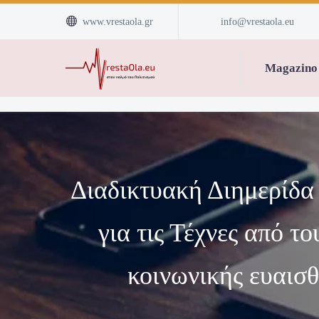


www.vrestaola.gr
info@vrestaola.eu
Magazino
Διαδικτυακή Διημερίδα
για τις Τέχνες από τ
κοινωνικής ευαισ