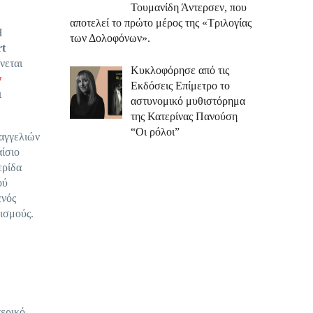
Τουμανίδη Άντερσεν, που
αποτελεί το πρώτο μέρος της «Τριλογίας
Η
των Δολοφόνων».
rt
νεται
Κυκλοφόρησε από τις
ν
Εκδόσεις Επίμετρο το
ι
αστυνομικό μυθιστόρημα
της Κατερίνας Πανούση
“Οι ρόλοι”
ταγγελιών
αίσιο
ερίδα
ού
ενός
νισμούς.
τερικό