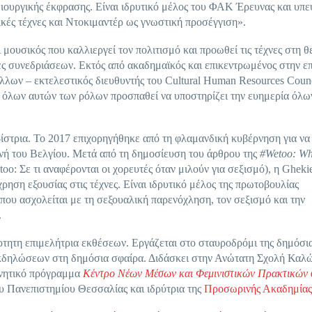
μιουργικής έκφρασης. Είναι ιδρυτικό μέλος του ΦΑΚ Έρευνας και υπ
κές τέχνες και Ντοκιμαντέρ ως γνωστική προσέγγιση».
 μουσικός που καλλιεργεί τον πολιτισμό και προωθεί τις τέχνες στη θ
σες συνεδριάσεων. Εκτός από ακαδημαϊκός και επικεντρωμένος στην ε
λλων – εκτελεστικός διευθυντής του Cultural Human Resources Counc
 όλων αυτών των ρόλων προσπαθεί να υποστηρίζει την ευημερία όλω
βίστρια. Το 2017 επιχορηγήθηκε από τη φλαμανδική κυβέρνηση για να
ηνή του Βελγίου. Μετά από τη δημοσίευση του άρθρου της
#Wetoo: Wh
oo: Σε τι αναφέρονται οι χορευτές όταν μιλούν για σεξισμό), η Gheki
χρηση εξουσίας στις τέχνες. Είναι ιδρυτικό μέλος της πρωτοβουλίας
 ασχολείται με τη σεξουαλική παρενόχληση, τον σεξισμό και την
.
άρτητη επιμελήτρια εκθέσεων. Εργάζεται στο σταυροδρόμι της δημόσια
 εκδηλώσεων στη δημόσια σφαίρα. Διδάσκει στην Ανώτατη Σχολή Καλ
υνητικό πρόγραμμα
Κέντρο Νέων Μέσων και Φεμινιστικών Πρακτικών 
υ Πανεπιστημίου Θεσσαλίας και ιδρύτρια της
Προσωρινής Ακαδημίας