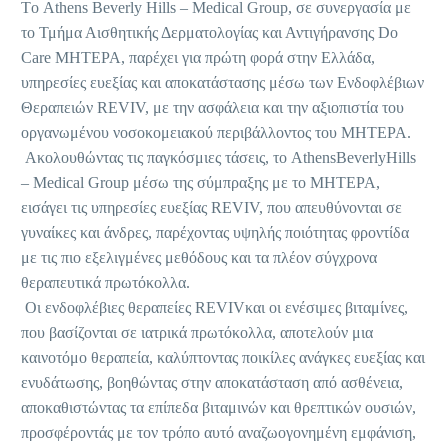
Tο Athens Beverly Hills – Medical Group, σε συνεργασία με
το Τμήμα Αισθητικής Δερματολογίας και Αντιγήρανσης Do
Care ΜΗΤΕΡΑ, παρέχει για πρώτη φορά στην Ελλάδα,
υπηρεσίες ευεξίας και αποκατάστασης μέσω των Ενδοφλέβιων
Θεραπειών REVIV, με την ασφάλεια και την αξιοπιστία του
οργανωμένου νοσοκομειακού περιβάλλοντος του ΜΗΤΕΡΑ.
Ακολουθώντας τις παγκόσμιες τάσεις, το AthensBeverlyHills
– Medical Group μέσω της σύμπραξης με το ΜΗΤΕΡΑ,
εισάγει τις υπηρεσίες ευεξίας REVIV, που απευθύνονται σε
γυναίκες και άνδρες, παρέχοντας υψηλής ποιότητας φροντίδα
με τις πιο εξελιγμένες μεθόδους και τα πλέον σύγχρονα
θεραπευτικά πρωτόκολλα.
Οι ενδοφλέβιες θεραπείες REVIVκαι οι ενέσιμες βιταμίνες,
που βασίζονται σε ιατρικά πρωτόκολλα, αποτελούν μια
καινοτόμο θεραπεία, καλύπτοντας ποικίλες ανάγκες ευεξίας και
ενυδάτωσης, βοηθώντας στην αποκατάσταση από ασθένεια,
αποκαθιστώντας τα επίπεδα βιταμινών και θρεπτικών ουσιών,
προσφέροντάς με τον τρόπο αυτό αναζωογονημένη εμφάνιση,