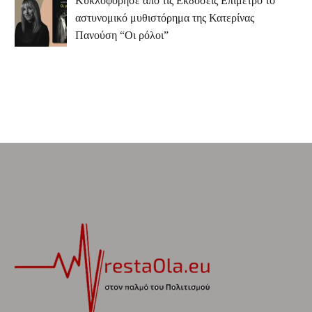
Κυκλοφόρησε από τις Εκδόσεις Επίμετρο το
αστυνομικό μυθιστόρημα της Κατερίνας
Πανούση “Οι ρόλοι”