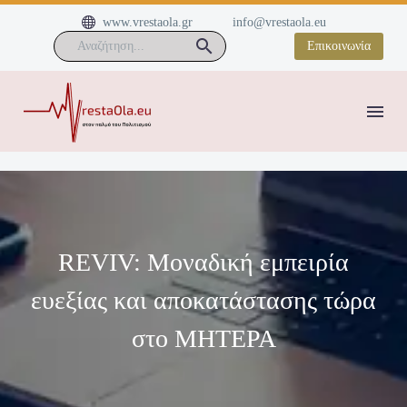


www.vrestaola.gr
info@vrestaola.eu
Επικοινωνία
REVIV: Μοναδική εμπειρία
ευεξίας και αποκατάστασης τώρα
στο ΜΗΤΕΡΑ