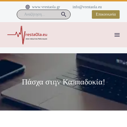


www.vrestaola.gr
info@vrestaola.eu
Επικοινωνία
Πάσχα στην Καππαδοκία!