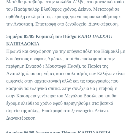
Μετά θα μεταβούμε στην κοιλάδα Ζέλβε, στο μοναδικό τοπίο
του Πασάμπαλάρ Ελεύθερος χρόνος. Δείπνο. Μεταφορά σε
ορθόδοξη εκκλησία της περιοχής για να παρακολουθήσουμε
την Ανάσταση. Επιστροφή στο ξενοδοχείο. Διανυκτέρευση.
5η μέρα 05/05 Κυριακή του Πάσχα
ΚΑΛΟ ΠΑΣΧΑ!
:
ΚΑΠΠΑΔΟΚΙΑ
Πρωινό και αναχώρηση για την υπόγεια πόλη του Καϊμακλί με
8 υπόγειους ορόφους Αμέσως μετά θα επισκεφτούμε την
περίφημη Σινασσό ( Μουσταφά Πασά), το Παρίσι της
Ανατολής όπου οι μνήμες και ο πολιτισμός των Ελλήνων είναι
εμφανείς στην αρχιτεκτονική αλλά και τις τοιχογραφίες που
κοσμούν τα ελληνικά σπίτια. Στην συνέχεια θα μεταβούμε
στην Καισάρεια γενέτειρα του Μεγάλου Βασιλείου και θα
έχουμε ελεύθερο χρόνο αφού περιηγηθούμε στα βασικά
σημεία της πόλης. Επιστροφή στο ξενοδοχείο. Δείπνο.
Διανυκτέρευση.
6η μέρα 06/05 Δευτέρα του Πάσχα: ΚΑΠΠΑΔΟΚΙΑ –