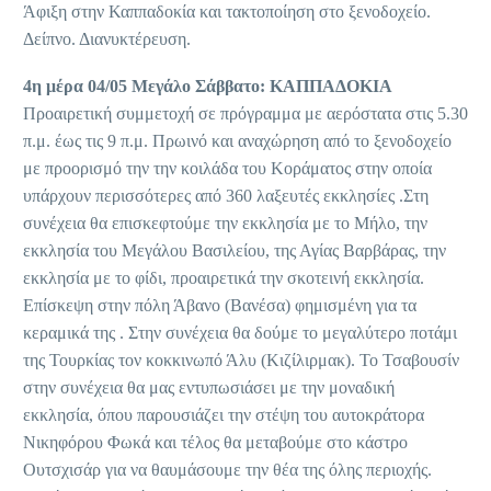
Άφιξη στην Καππαδοκία και τακτοποίηση στο ξενοδοχείο.
Δείπνο. Διανυκτέρευση.
4η μέρα 04/05 Μεγάλο Σάββατο: ΚΑΠΠΑΔΟΚΙΑ
Προαιρετική συμμετοχή σε πρόγραμμα με αερόστατα στις 5.30
π.μ. έως τις 9 π.μ. Πρωινό και αναχώρηση από το ξενοδοχείο
με προορισμό την την κοιλάδα του Κοράματος στην οποία
υπάρχουν περισσότερες από 360 λαξευτές εκκλησίες .Στη
συνέχεια θα επισκεφτούμε την εκκλησία με το Μήλο, την
εκκλησία του Μεγάλου Βασιλείου, της Αγίας Βαρβάρας, την
εκκλησία με το φίδι, προαιρετικά την σκοτεινή εκκλησία.
Επίσκεψη στην πόλη Άβανο (Βανέσα) φημισμένη για τα
κεραμικά της . Στην συνέχεια θα δούμε το μεγαλύτερο ποτάμι
της Τουρκίας τον κοκκινωπό Άλυ (Κιζίλιρμακ). Το Τσαβουσίν
στην συνέχεια θα μας εντυπωσιάσει με την μοναδική
εκκλησία, όπου παρουσιάζει την στέψη του αυτοκράτορα
Νικηφόρου Φωκά και τέλος θα μεταβούμε στο κάστρο
Ουτσχισάρ για να θαυμάσουμε την θέα της όλης περιοχής.