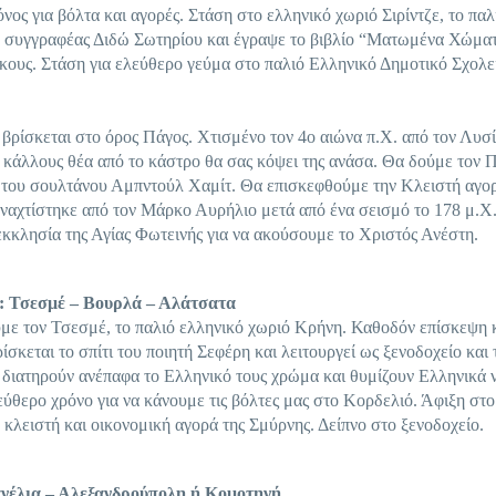
ος για βόλτα και αγορές. Στάση στο ελληνικό χωριό Σιρίντζε, το παλ
η συγγραφέας Διδώ Σωτηρίου και έγραψε το βιβλίο “Ματωμένα Χώματ
κους. Στάση για ελεύθερο γεύμα στο παλιό Ελληνικό Δημοτικό Σχολε
βρίσκεται στο όρος Πάγος. Χτισμένο τον 4ο αιώνα π.Χ. από τον Λυσ
 κάλλους θέα από το κάστρο θα σας κόψει της ανάσα. Θα δούμε τον 
ο του σουλτάνου Αμπντούλ Χαμίτ. Θα επισκεφθούμε την Κλειστή αγο
ναχτίστηκε από τον Μάρκο Αυρήλιο μετά από ένα σεισμό το 178 μ.Χ
εκκλησία της Αγίας Φωτεινής για να ακούσουμε το Χριστός Ανέστη.
: Τσεσμέ – Βουρλά – Αλάτσατα
με τον Τσεσμέ, το παλιό ελληνικό χωριό Κρήνη. Καθοδόν επίσκεψη 
κεται το σπίτι του ποιητή Σεφέρη και λειτουργεί ως ξενοδοχείο και 
 διατηρούν ανέπαφα το Ελληνικό τους χρώμα και θυμίζουν Ελληνικά 
ύθερο χρόνο για να κάνουμε τις βόλτες μας στο Κορδελιό. Άφιξη στο
κλειστή και οικονομική αγορά της Σμύρνης. Δείπνο στο ξενοδοχείο.
ανέλια – Αλεξανδρούπολη ή Κομοτηνή