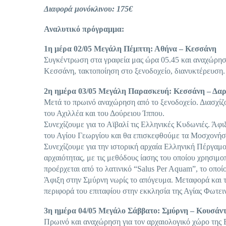
Διαφορά μονόκλινου: 175€
Αναλυτικό πρόγραμμα:
1
η
μέρα 02/05 Μεγάλη Πέμπτη: Αθήνα – Κεσσάνη
Συγκέντρωση στα γραφεία μας ώρα 05.45 και αναχώρησ
Κεσσάνη, τακτοποίηση στο ξενοδοχείο, διανυκτέρευση.
2
η
ημέρα 03/05 Μεγάλη Παρασκευή: Κεσσάνη – Δαρδ
Mετά το πρωινό αναχώρηση από το ξενοδοχείο. Διασχίζ
του Αχιλλέα και του Δούρειου Ίππου.
Συνεχίζουμε για το Αϊβαλί τις Ελληνικές Κυδωνιές. Άφ
του Αγίου Γεωργίου και θα επισκεφθούμε τα Μοσχονήσι
Συνεχίζουμε για την ιστορική αρχαία Ελληνική Πέργαμ
αρχαιότητας, με τις μεθόδους ίασης του οποίου χρησιμο
προέρχεται από το λατινικό “Salus Per Aquam”, το οπο
Άφιξη στην Σμύρνη νωρίς το απόγευμα. Μεταφορά και 
περιφορά του επιταφίου στην εκκλησία της Αγίας Φωτει
3
η
ημέρα 04/05 Μεγάλο Σάββατο: Σμύρνη – Κουσάν
Πρωινό και αναχώρηση για τον αρχαιολογικό χώρο της