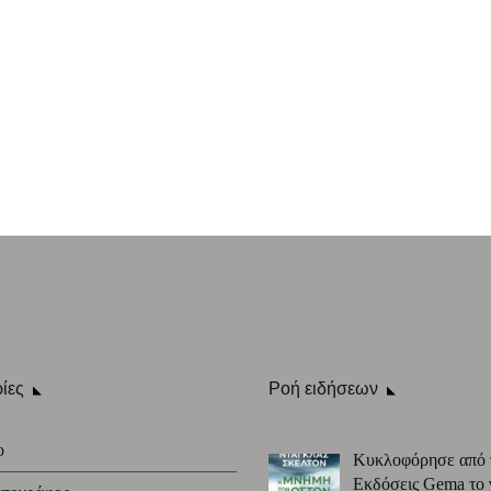
ίες
Ροή ειδήσεων
ο
Κυκλοφόρησε από 
Εκδόσεις Gema το 