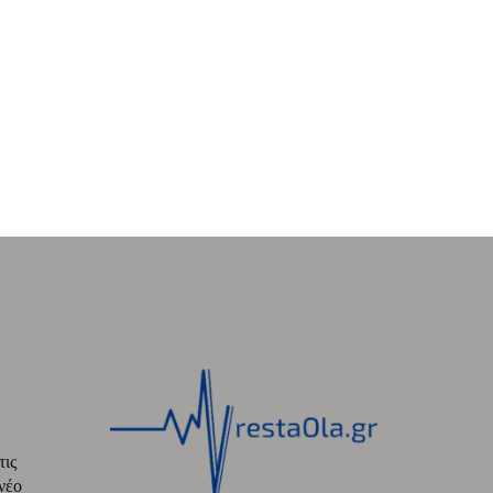
τις
νέο