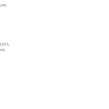
 μας
υ ΗΑΤΑ
ικά.