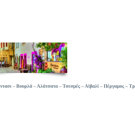
ασι – Βουρλά – Αλάτσατα – Τσεσμές – Αϊβαλί – Πέργαμος – Τρ