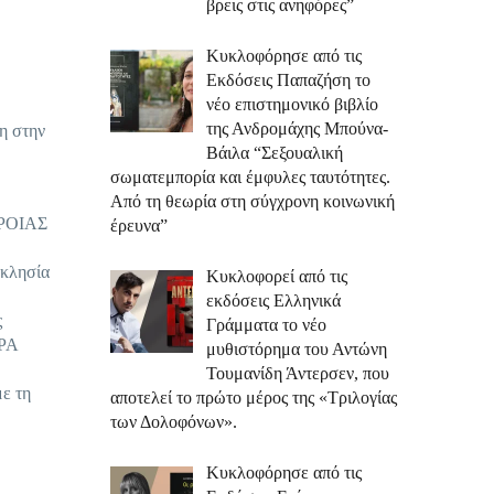
βρεις στις ανηφόρες”
Κυκλοφόρησε από τις
Εκδόσεις Παπαζήση το
νέο επιστημονικό βιβλίο
της Ανδρομάχης Μπούνα-
η στην
Βάιλα “Σεξουαλική
σωματεμπορία και έμφυλες ταυτότητες.
Από τη θεωρία στη σύγχρονη κοινωνική
 ΤΡΟΙΑΣ
έρευνα”
κκλησία
Κυκλοφορεί από τις
εκδόσεις Ελληνικά
ς
Γράμματα το νέο
SPA
μυθιστόρημα του Αντώνη
Τουμανίδη Άντερσεν, που
ε τη
αποτελεί το πρώτο μέρος της «Τριλογίας
των Δολοφόνων».
Κυκλοφόρησε από τις