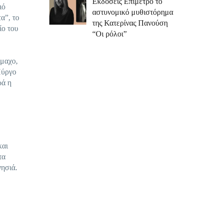
Εκδόσεις Επίμετρο το
ιό
αστυνομικό μυθιστόρημα
α”, το
της Κατερίνας Πανούση
ίο του
“Οι ρόλοι”
ίμαχο,
Πύργο
ρά η
.
και
τα
νησιά.