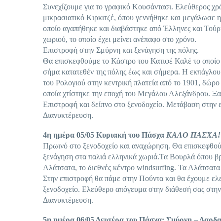
Συνεχίζουμε για το γραφικό Κουσάντασι. Ελεύθερος χρόν
μικρασιατικό Κιρκιτζέ, όπου γεννήθηκε και μεγάλωσε 
οποίο αγαπήθηκε και διαβάστηκε από Έλληνες και Τούρ
χωριού, το οποίο έχει μείνει ανέπαφο στο χρόνο.
Επιστροφή στην Σμύρνη και ξενάγηση της πόλης.
Θα επισκεφθούμε το Κάστρο του Κατιφέ Καλέ το οποίο 
σήμα κατατεθέν της πόλης έως και σήμερα. Η εκπάγλου
του Ρολογιού στην κεντρική πλατεία από το 1901, δώρ
οποία χτίστηκε την εποχή του Μεγάλου Αλεξάνδρου. Ξα
Επιστροφή και δείπνο στο ξενοδοχείο. Μετάβαση στην 
Διανυκτέρευση.
4
η
ημέρα 05/05 Κυριακή του Πάσχα
ΚΑΛΟ ΠΑΣΧΑ!
Πρωινό στο ξενοδοχείο και αναχώρηση. Θα επισκεφθού
ξενάγηση στα παλιά ελληνικά χωριά.Τα Βουρλά όπου βρίσ
Αλάτσατα, το διεθνές κέντρο windsurfing. Τα Αλάτσατα
Στην επιστροφή θα πάμε στην Πούντα και θα έχουμε ελε
ξενοδοχείο. Ελεύθερο απόγευμα στην διάθεσή σας στην 
Διανυκτέρευση.
5
η
ημέρα 06/05 Δευτέρα του Πάσχα: Σμύρνη – Δαρδ