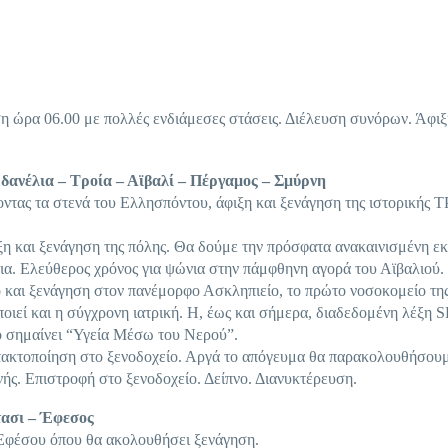
η ώρα 06.00 με πολλές ενδιάμεσες στάσεις. Διέλευση συνόρων. Άφιξ
ανέλια – Τροία – Αϊβαλί – Πέργαμος – Σμύρνη
οντας τα στενά του Ελλησπόντου, άφιξη και ξενάγηση της ιστορικής
ιξη και ξενάγηση της πόλης. Θα δούμε την πρόσφατα ανακαινισμένη ε
α. Ελεύθερος χρόνος για ψώνια στην πάμφθηνη αγορά του Αϊβαλιού.
ο και ξενάγηση στον πανέμορφο Ασκληπιείο, το πρώτο νοσοκομείο τη
ποιεί και η σύγχρονη ιατρική. Η, έως και σήμερα, διαδεδομένη λέξη 
ίο σημαίνει “Υγεία Μέσω του Νερού”.
τακτοποίηση στο ξενοδοχείο. Αργά το απόγευμα θα παρακολουθήσουμ
νής. Επιστροφή στο ξενοδοχείο. Δείπνο. Διανυκτέρευση.
τασι – Έφεσος
 Εφέσου όπου θα ακολουθήσει ξενάγηση.