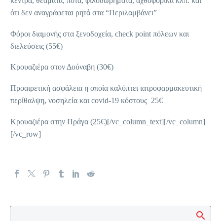
κέντρα, θεάματα, ποτά, φιλοδωρήματα, αχθοφορικά κλπ. και
ότι δεν αναγράφεται ρητά στα “Περιλαμβάνει”
Φόροι διαμονής στα ξενοδοχεία, check point πόλεων και
διελεύσεις (55€)
Κρουαζιέρα στον Δούναβη (30€)
Προαιρετική ασφάλεια η οποία καλύπτει ιατροφαρμακευτική
περίθαλψη, νοσηλεία και covid-19 κόστους 25€
Κρουαζιέρα στην Πράγα (25€)[/vc_column_text][/vc_column]
[/vc_row]