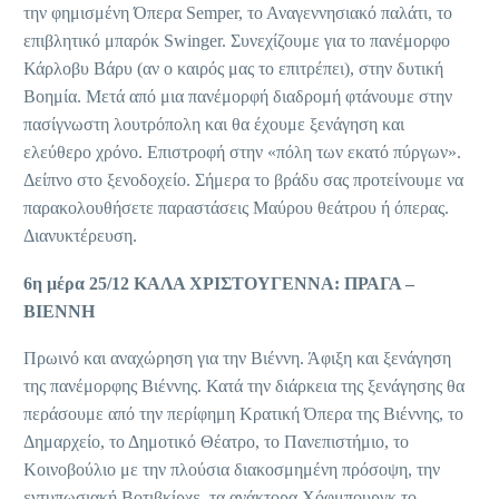
την φημισμένη Όπερα Semper, το Αναγεννησιακό παλάτι, το
επιβλητικό μπαρόκ Swinger. Συνεχίζουμε για το πανέμορφο
Κάρλοβυ Βάρυ (αν ο καιρός μας το επιτρέπει), στην δυτική
Βοημία. Μετά από μια πανέμορφή διαδρομή φτάνουμε στην
πασίγνωστη λουτρόπολη και θα έχουμε ξενάγηση και
ελεύθερο χρόνο. Επιστροφή στην «πόλη των εκατό πύργων».
Δείπνο στο ξενοδοχείο. Σήμερα το βράδυ σας προτείνουμε να
παρακολουθήσετε παραστάσεις Μαύρου θεάτρου ή όπερας.
Διανυκτέρευση.
6η μέρα 25/12 ΚΑΛΑ ΧΡΙΣΤΟΥΓΕΝΝΑ: ΠΡΑΓΑ –
ΒΙΕΝΝΗ
Πρωινό και αναχώρηση για την Βιέννη. Άφιξη και ξενάγηση
της πανέμορφης Βιέννης. Κατά την διάρκεια της ξενάγησης θα
περάσουμε από την περίφημη Κρατική Όπερα της Βιέννης, το
Δημαρχείο, το Δημοτικό Θέατρο, το Πανεπιστήμιο, το
Κοινοβούλιο με την πλούσια διακοσμημένη πρόσοψη, την
εντυπωσιακή Βοτιβκίρχε, τα ανάκτορα Χόφμπουργκ το