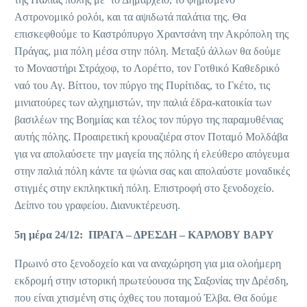
Αστρονομικό ρολόι, και τα αψιδωτά παλάτια της. Θα
επισκεφθούμε το Καστρόπυργο Χραντσάνη την Ακρόπολη της
Πράγας, μια πόλη μέσα στην πόλη. Μεταξύ άλλων θα δούμε
το Μοναστήρι Στράχοφ, το Λορέττο, τον Γοτθικό Καθεδρικό
ναό του Αγ. Βίττου, τον πύργο της Πυρίτιδας, το Γκέτο, τις
μινιατούρες των αλχημιστών, την παλιά έδρα-κατοικία των
βασιλέων της Βοημίας και τέλος τον πύργο της παραμυθένιας
αυτής πόλης. Προαιρετική κρουαζιέρα στον Ποταμό Μολδάβα
για να απολαύσετε την μαγεία της πόλης ή ελεύθερο απόγευμα
στην παλιά πόλη κάντε τα ψώνια σας και απολαύστε μοναδικές
στιγμές στην εκπληκτική πόλη. Επιστροφή στο ξενοδοχείο.
Δείπνο του γραφείου. Διανυκτέρευση.
5η μέρα 24/12: ΠΡΑΓΑ – ΔΡΕΣΔΗ – ΚΑΡΛΟΒΥ ΒΑΡΥ
Πρωινό στο ξενοδοχείο και να αναχώρηση για μια ολοήμερη
εκδρομή στην ιστορική πρωτεύουσα της Σαξονίας την Δρέσδη,
που είναι χτισμένη στις όχθες του ποταμού Έλβα. Θα δούμε