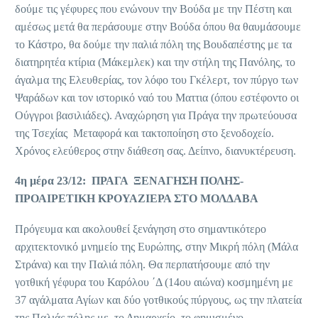
δούμε τις γέφυρες που ενώνουν την Βούδα με την Πέστη και
αμέσως μετά θα περάσουμε στην Βούδα όπου θα θαυμάσουμε
το Κάστρο, θα δούμε την παλιά πόλη της Βουδαπέστης με τα
διατηρητέα κτίρια (Μάκεμλεκ) και την στήλη της Πανόλης, το
άγαλμα της Ελευθερίας, τον λόφο του Γκέλερτ, τον πύργο των
Ψαράδων και τον ιστορικό ναό του Ματτια (όπου εστέφοντο οι
Ούγγροι βασιλιάδες). Αναχώρηση για Πράγα την πρωτεύουσα
της Τσεχίας Μεταφορά και τακτοποίηση στο ξενοδοχείο.
Χρόνος ελεύθερος στην διάθεση σας. Δείπνο, διανυκτέρευση.
4η μέρα 23/12: ΠΡΑΓΑ ΞΕΝΑΓΗΣΗ ΠΟΛΗΣ-
ΠΡΟΑΙΡΕΤΙΚΗ ΚΡΟΥΑΖΙΕΡΑ ΣΤΟ ΜΟΛΔΑΒΑ
Πρόγευμα και ακολουθεί ξενάγηση στο σημαντικότερο
αρχιτεκτονικό μνημείο της Ευρώπης, στην Μικρή πόλη (Μάλα
Στράνα) και την Παλιά πόλη. Θα περπατήσουμε από την
γοτθική γέφυρα του Καρόλου ΄Δ (14ου αιώνα) κοσμημένη με
37 αγάλματα Αγίων και δύο γοτθικούς πύργους, ως την πλατεία
της Παλιάς πόλης με το Δημαρχείο, το φημισμένο