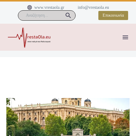


www.vrestaola.gr
info@vrestaola.eu
Επικοινωνία