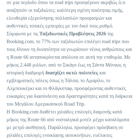
σε μια περίοδο όπου τα road trips προσφέρουν ακριβώς ό,τι
αναζητούν οι ταξιδιώτες: καλύτερη σχέση ποιότητας-τιμής,
ελευθερία εξερεύνησης πολλαπλών προορισμών και
αυθεντικές τοπικές εμπειρίες με τον δικό τους ρυθμό.
Σύμφωνα με τις
Ταξιδιωτικές Προβλέψεις 2026
της
Booking.com, το 77% των ταξιδιωτών επιλέγει road trips που
τους δίνουν τη δυνατότητα να γνωρίσουν νέους ανθρώπους και
η Route 66 ανταποκρίνεται απόλυτα σε αυτή την επιθυμία. Με
μήκος 2.448 μιλίων, από το Σικάγο έως τη Σάντα Μόνικα, η
ιστορική διαδρομή
διασχίζει οκτώ πολιτείες
και
εμβληματικές πόλεις όπως η Τάλσα, το Αμαρίλο, το
Αλμπουκέρκι και το Φλάγκσταφ, προσφέροντας αυθεντικές
ευκαιρίες για διασύνδεση και δραστηριότητες κατά τη διάρκεια
του Μεγάλου Αμερικανικού Road Trip.
Η Booking.com διαθέτει χιλιάδες επιλογές διαμονής κατά
μήκος της Route 66 από νοσταλγικά μοτέλ μέχρι καταλύματα
με ρετρό αισθητική. Παράλληλα, προσφέρει πρόσβαση σε
χιλιάδες επιλογές ενοικίασης αυτοκινήτων, ευέλικτες