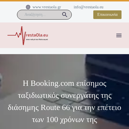


www.vrestaola.gr
info@vrestaola.eu
Επικοινωνία
Η Booking.com επίσημος
ταξιδιωτικός συνεργάτης της
διάσημης Route 66 για την επέτειο
των 100 χρόνων της