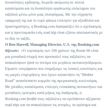
δυνατότητες κράτησης, δωρεάν ακύρωση σε πολλά
καταλύματα και τη δυνατότητα οργάνωσης ολόκληρου του
ταξιδιού μέσω μόνο μιας πλατφόρμας. Με την εύχρηστη
εφαρμογή της και το ευρύ φάσμα επιλογών για αξιοθέατα και
δραστηριότητες, η Booking.com διασφαλίζει ότι ο σχεδιασμός
και η προετοιμασία ενός road trip είναι εξίσου απολαυστικός με
το ίδιο το ταξίδι.
Ο Ben Harrell, Managing Director, U.S. της Booking.com
δήλωσε:
«Ο εορτασμός των 100 χρόνων της Route 66 είναι
μια μοναδική στιγμή που προσκαλεί τους ταξιδιώτες να
ανακαλύψουν ξανά το πνεύμα του μεγάλου αυτοκινητόδρομου.
Είμαστε υπερήφανοι που στηρίζουμε τις τοπικές κοινότητες και
τις μικρές επιχειρήσεις που έχουν καταστήσει τη “Mother
Road” αναπόσπαστο κομμάτι της αμερικανικής κουλτούρας.
Με χιλιάδες καταλύματα, επιλογές ενοικίασης αυτοκινήτων και
μοναδικές εμπειρίες κατά μήκος της διαδρομής, η
Booking.com βοηθά τους ταξιδιώτες να σχεδιάσουν αξέχαστα
road trips και να ανακαλύψουν τις ιστορίες, τα ορόσημα και