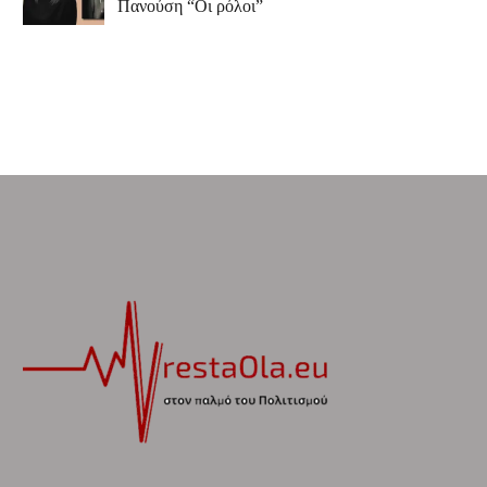
Πανούση “Οι ρόλοι”