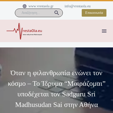


www.vrestaola.gr
info@vrestaola.eu
Επικοινωνία
Όταν η φιλανθρωπία ενώνει τον
κόσμο – Το Ίδρυμα “Μοιράζομαι”
υποδέχεται τον Sadguru Sri
Madhusudan Sai στην Αθήνα