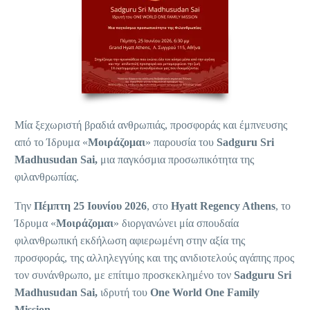
Μία ξεχωριστή βραδιά ανθρωπιάς, προσφοράς και έμπνευσης
από το Ίδρυμα «
Μοιράζομαι
» παρουσία του
Sadguru Sri
Madhusudan Sai,
μια παγκόσμια προσωπικότητα της
φιλανθρωπίας.
Την
Πέμπτη 25 Ιουνίου 2026
, στο
Hyatt Regency Athens
, το
Ίδρυμα «
Μοιράζομαι
» διοργανώνει μία σπουδαία
φιλανθρωπική εκδήλωση αφιερωμένη στην αξία της
προσφοράς, της αλληλεγγύης και της ανιδιοτελούς αγάπης προς
τον συνάνθρωπο, με επίτιμο προσκεκλημένο τον
Sadguru Sri
Madhusudan Sai,
ιδρυτή του
One World One Family
Mission.