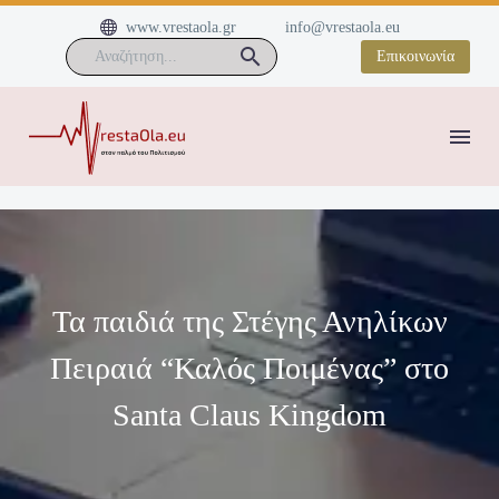


www.vrestaola.gr
info@vrestaola.eu
Επικοινωνία
Τα παιδιά της Στέγης Ανηλίκων
Πειραιά “Καλός Ποιμένας” στο
Santa Claus Kingdom