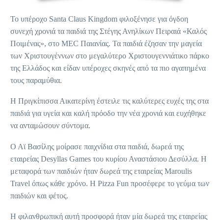
To υπέροχο Santa Claus Kingdom φιλοξένησε για όγδοη
συνεχή χρονιά τα παιδιά της Στέγης Ανηλίκων Πειραιά «Καλός
Ποιμένας», στο MEC Παιανίας. Τα παιδιά έζησαν την μαγεία
των Χριστουγέννων στο μεγαλύτερο Χριστουγεννιάτικο πάρκο
της Ελλάδος και είδαν υπέροχες σκηνές από τα πιο αγαπημένα
τους παραμύθια.
Η Πριγκίπισσα Αικατερίνη έστειλε τις καλύτερες ευχές της στα
παιδιά για υγεία και καλή πρόοδο την νέα χρονιά και ευχήθηκε
να ανταμώσουν σύντομα.
Ο Αϊ Βασίλης μοίρασε παιχνίδια στα παιδιά, δωρεά της
εταιρείας Desyllas Games του κυρίου Αναστάσιου Δεσύλλα. Η
μεταφορά των παιδιών ήταν δωρεά της εταιρείας Maroulis
Travel όπως κάθε χρόνο. Η Pizza Fun προσέφερε το γεύμα των
παιδιών και φέτος.
Η φιλανθρωπική αυτή προσφορά ήταν μία δωρεά της εταιρείας