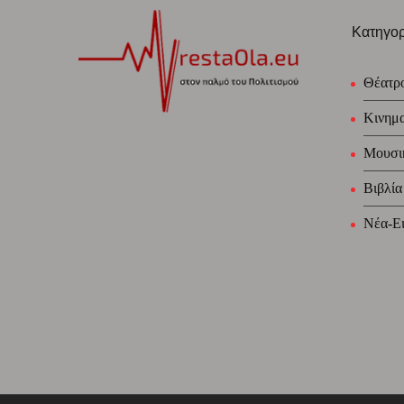
Κατηγορ
Θέατρ
Κινημ
Μουσι
Βιβλία
Νέα-Ει