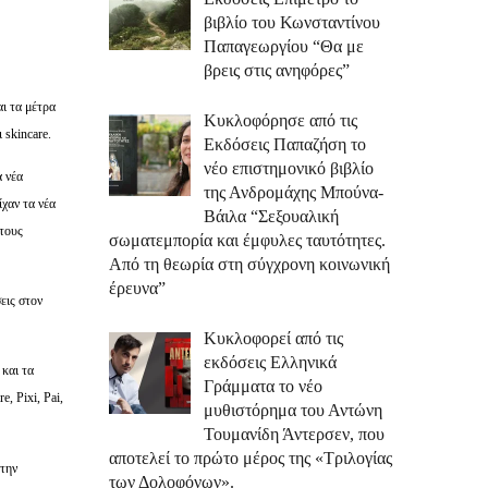
βιβλίο του Κωνσταντίνου
Παπαγεωργίου “Θα με
βρεις στις ανηφόρες”
ι τα μέτρα
Κυκλοφόρησε από τις
 skincare.
Εκδόσεις Παπαζήση το
νέο επιστημονικό βιβλίο
α νέα
της Ανδρομάχης Μπούνα-
ίχαν τα νέα
Βάιλα “Σεξουαλική
 τους
σωματεμπορία και έμφυλες ταυτότητες.
Από τη θεωρία στη σύγχρονη κοινωνική
έρευνα”
εις στον
Κυκλοφορεί από τις
εκδόσεις Ελληνικά
 και τα
Γράμματα το νέο
, Pixi, Pai,
μυθιστόρημα του Αντώνη
Τουμανίδη Άντερσεν, που
αποτελεί το πρώτο μέρος της «Τριλογίας
 την
των Δολοφόνων».