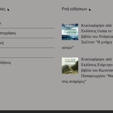
ίες
Ροή ειδήσεων
ο
Κυκλοφόρησε από 
Εκδόσεις Gema το 
ατογράφος
βιβλίο του Ντάγκλα
Σκέλτον “Η μνήμη
κή
οστών”
Κυκλοφόρησε από 
δήσεις
Εκδόσεις Επίμετρο
βιβλίο του Κωνστα
Παπαγεωργίου “Θα 
στις ανηφόρες”