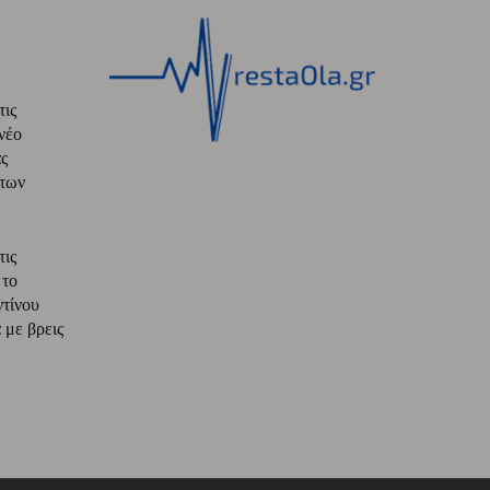
τις
νέο
ς
 των
τις
 το
ντίνου
με βρεις