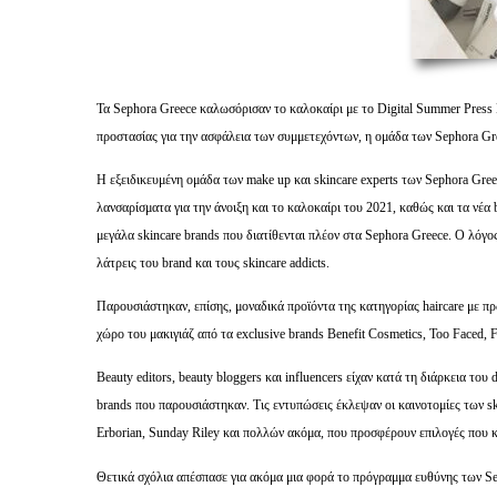
Τα Sephora Greece καλωσόρισαν το καλοκαίρι με το Digital Summer Press
προστασίας για την ασφάλεια των συμμετεχόντων, η ομάδα των Sephora Gre
Η εξειδικευμένη ομάδα των make up και skincare experts των Sephora Gree
λανσαρίσματα για την άνοιξη και το καλοκαίρι του 2021, καθώς και τα νέα 
μεγάλα skincare brands που διατίθενται πλέον στα Sephora Greece. Ο λόγος
λάτρεις του brand και τους skincare addicts.
Παρουσιάστηκαν, επίσης, μοναδικά προϊόντα της κατηγορίας haircare με πρω
χώρο του μακιγιάζ από τα exclusive brands Benefit Cosmetics, Too Face
Beauty editors, beauty bloggers και influencers είχαν κατά τη διάρκεια του
brands που παρουσιάστηκαν. Τις εντυπώσεις έκλεψαν οι καινοτομίες των 
Erborian, Sunday Riley και πολλών ακόμα, που προσφέρουν επιλογές που κ
Θετικά σχόλια απέσπασε για ακόμα μια φορά το πρόγραμμα ευθύνης των S