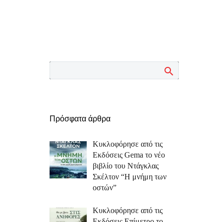
Πρόσφατα άρθρα
Κυκλοφόρησε από τις
Εκδόσεις Gema το νέο
βιβλίο του Ντάγκλας
Σκέλτον “Η μνήμη των
οστών”
Κυκλοφόρησε από τις
Εκδόσεις Επίμετρο το