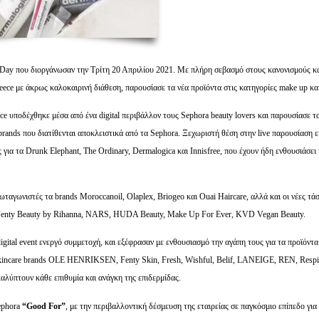
 Day που διοργάνωσαν την Τρίτη 20 Απριλίου 2021. Με πλήρη σεβασμό στους κανονισμούς κα
ece με άκρως καλοκαιρινή διάθεση, παρουσίασε τα νέα προϊόντα στις κατηγορίες make up και
ce υποδέχθηκε μέσα από ένα digital περιβάλλον τους Sephora beauty lovers και παρουσίασε τ
brands που διατίθενται αποκλειστικά από τα Sephora. Ξεχωριστή θέση στην live παρουσίαση ε
 για τα Drunk Elephant, The Ordinary, Dermalogica και Innisfree, που έχουν ήδη ενθουσιάσει
ταγωνιστές τα brands Moroccanoil, Olaplex, Briogeo και Ouai Haircare, αλλά και οι νέες τάσ
d, Fenty Beauty by Rihanna, NARS, HUDA Beauty, Make Up For Ever, KVD Vegan Beauty.
 digital event ενεργό συμμετοχή, και εξέφρασαν με ενθουσιασμό την αγάπη τους για τα προϊόντα
skincare brands OLE HENRIKSEN, Fenty Skin, Fresh, Wishful, Belif, LANEIGE, REN, Respire
αλύπτουν κάθε επιθυμία και ανάγκη της επιδερμίδας.
ephora
“
Good
For”
, με την περιβαλλοντική δέσμευση της εταιρείας σε παγκόσμιο επίπεδο για