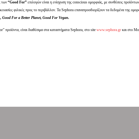
ς των
“
Good
For”
επιλογών είναι η ενίσχυση της conscious ομορφιάς, με συνθέσεις προϊόντων
ευασίες φιλικές προς το περιβάλλον. Τα Sephora επαναπροσδιορίζουν τα δεδομένα της ομορφ
u,
Good
For
a
Better
Planet,
Good
For
Vegan.
r” προϊόντα, είναι διαθέσιμα στα καταστήματα Sephora, στο site
www.sephora.gr
και στο Mo