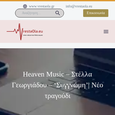


www.vrestaola.gr
info@vrestaola.eu
Επικοινωνία
Heaven Music – Στέλλα
Γεωργιάδου – ‘Συγγνώμη’| Νέο
τραγούδι