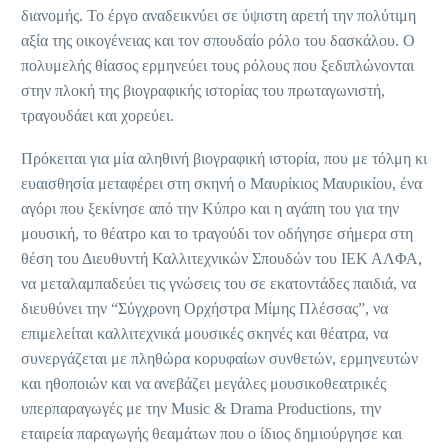
διανομής. Το έργο αναδεικνύει σε ύψιστη αρετή την πολύτιμη
αξία της οικογένειας και τον σπουδαίο ρόλο του δασκάλου. Ο
πολυμελής θίασος ερμηνεύει τους ρόλους που ξεδιπλώνονται
στην πλοκή της βιογραφικής ιστορίας του πρωταγωνιστή,
τραγουδάει και χορεύει.
Πρόκειται για μία αληθινή βιογραφική ιστορία, που με τόλμη κι
ευαισθησία μεταφέρει στη σκηνή ο Μαυρίκιος Μαυρικίου, ένα
αγόρι που ξεκίνησε από την Κύπρο και η αγάπη του για την
μουσική, το θέατρο και το τραγούδι τον οδήγησε σήμερα στη
θέση του Διευθυντή Καλλιτεχνικών Σπουδών του ΙΕΚ ΑΛΦΑ,
να μεταλαμπαδεύει τις γνώσεις του σε εκατοντάδες παιδιά, να
διευθύνει την “Σύγχρονη Ορχήστρα Μίμης Πλέσσας”, να
επιμελείται καλλιτεχνικά μουσικές σκηνές και θέατρα, να
συνεργάζεται με πληθώρα κορυφαίων συνθετών, ερμηνευτών
και ηθοποιών και να ανεβάζει μεγάλες μουσικοθεατρικές
υπερπαραγωγές με την Music & Drama Productions, την
εταιρεία παραγωγής θεαμάτων που ο ίδιος δημιούργησε και