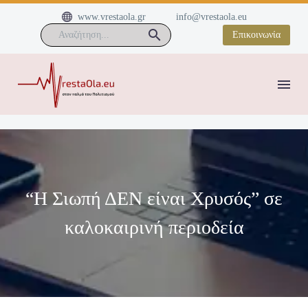


www.vrestaola.gr
info@vrestaola.eu
Επικοινωνία
“Η Σιωπή ΔΕΝ είναι Χρυσός” σε
καλοκαιρινή περιοδεία