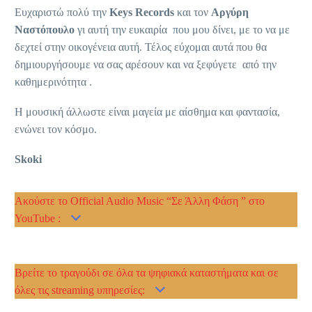
Ευχαριστώ πολύ την
Keys Records
και τον
Αργύρη
Ναστόπουλο
γι αυτή την ευκαιρία που μου δίνει, με το να με
δεχτεί στην οικογένεια αυτή. Τέλος εύχομαι αυτά που θα
δημιουργήσουμε να σας αρέσουν και να ξεφύγετε από την
καθημερινότητα .
Η μουσική άλλωστε είναι μαγεία με αίσθημα και φαντασία,
ενώνει τον κόσμο.
Skoki
Aκούστε το Official Audio Music “Σε Άλλη Φάση ” στο
YouTube :
Βρείτε το τραγούδι σε όλα τα ψηφιακά καταστήματα και σε
όλες τις streaming υπηρεσίες: