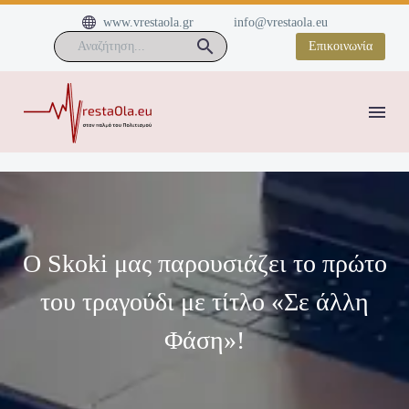


www.vrestaola.gr
info@vrestaola.eu
Επικοινωνία
Ο Skoki μας παρουσιάζει το πρώτο
του τραγούδι με τίτλο «Σε άλλη
Φάση»!