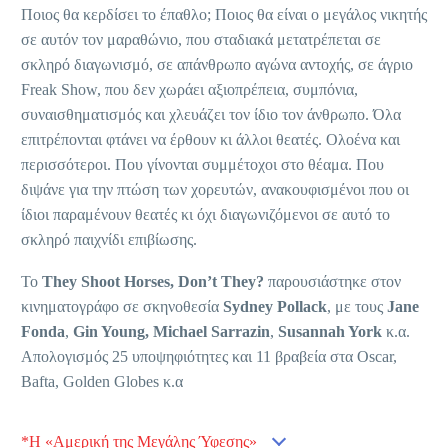
Ποιος θα κερδίσει το έπαθλο; Ποιος θα είναι ο μεγάλος νικητής
σε αυτόν τον μαραθώνιο, που σταδιακά μετατρέπεται σε
σκληρό διαγωνισμό, σε απάνθρωπο αγώνα αντοχής, σε άγριο
Freak Show, που δεν χωράει αξιοπρέπεια, συμπόνια,
συναισθηματισμός και χλευάζει τον ίδιο τον άνθρωπο. Όλα
επιτρέπονται φτάνει να έρθουν κι άλλοι θεατές. Ολοένα και
περισσότεροι. Που γίνονται συμμέτοχοι στο θέαμα. Που
διψάνε για την πτώση των χορευτών, ανακουφισμένοι που οι
ίδιοι παραμένουν θεατές κι όχι διαγωνιζόμενοι σε αυτό το
σκληρό παιχνίδι επιβίωσης.
Το
They Shoot Horses, Don’t They?
παρουσιάστηκε στον
κινηματογράφο σε σκηνοθεσία
Sydney Pollack
, με τους
Jane
Fonda
,
Gin Young,
Michael Sarrazin
,
Susannah York
κ.α.
Απολογισμός 25 υποψηφιότητες και 11 βραβεία στα Oscar,
Bafta, Golden Globes κ.α
*Η «Αμερική της Μεγάλης Ύφεσης»