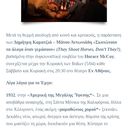
Μετά τη θερμή αποδοχή από κοινό και κριτικούς, η παράσταση
των
Δημήτρη Καρατζιά – Μάνου Αντωνιάδη
«Σκοτώνουν
τα άλογα όταν γεράσουν»
(They Shoot Horses, Don’t They?)
,
βασισμένη στην συγκλονιστική νουβέλα του
Horace McCoy
,
συνεχίζεται μέχρι την Κυριακή των Βαΐων (5/04) κάθε
Σάββατο και Κυριακή στις 20:30 στο θέατρο
Εν Αθήναι
ς.
Λίγα λόγια για το Έργο:
1932
, στην «
Αμερική της Μεγάλης Ύφεσης*
». Σε μια
αποβάθρα αναψυχής, στη Σάντα Μόνικα της Καλιφόρνια, δίπλα
στο Χόλιγουντ, ένας ακόμη «
μαραθώνιος χορού*
» ξεκινάει.
Δεκάδες νέοι, φτωχοί, άνεργοι και άστεγοι, θύματα της κρίσης
που μαστίζει τη χώρα, διεκδικούν μια θέση. Κίνητρο το