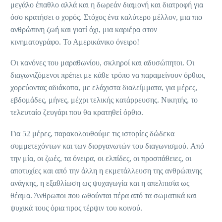
μεγάλο έπαθλο αλλά και η δωρεάν διαμονή και διατροφή για
όσο κρατήσει ο χορός. Στόχος ένα καλύτερο μέλλον, μια πιο
ανθρώπινη ζωή και γιατί όχι, μια καριέρα στον
κινηματογράφο. Το Αμερικάνικο όνειρο!
Οι κανόνες του μαραθωνίου, σκληροί και αδυσώπητοι. Οι
διαγωνιζόμενοι πρέπει με κάθε τρόπο να παραμείνουν όρθιοι,
χορεύοντας αδιάκοπα, με ελάχιστα διαλείμματα, για μέρες,
εβδομάδες, μήνες, μέχρι τελικής κατάρρευσης. Νικητής, το
τελευταίο ζευγάρι που θα κρατηθεί όρθιο.
Για 52 μέρες, παρακολουθούμε τις ιστορίες δώδεκα
συμμετεχόντων και των διοργανωτών του διαγωνισμού. Από
την μία, οι ζωές, τα όνειρα, οι ελπίδες, οι προσπάθειες, οι
αποτυχίες και από την άλλη η εκμετάλλευση της ανθρώπινης
ανάγκης, η εξαθλίωση ως ψυχαγωγία και η απελπισία ως
θέαμα. Άνθρωποι που ωθούνται πέρα από τα σωματικά και
ψυχικά τους όρια προς τέρψιν του κοινού.