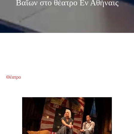
Βαΐων στο θέατρο Εν Αθήναις
Θέατρο