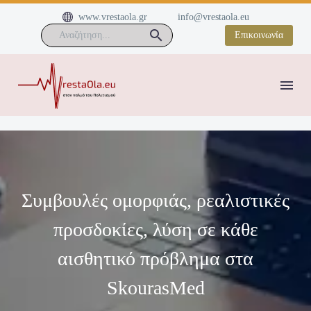


www.vrestaola.gr
info@vrestaola.eu
Επικοινωνία
Συμβουλές ομορφιάς, ρεαλιστικές
προσδοκίες, λύση σε κάθε
αισθητικό πρόβλημα στα
SkourasMed