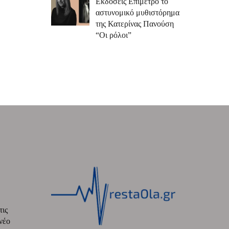
Εκδόσεις Επίμετρο το
αστυνομικό μυθιστόρημα
της Κατερίνας Πανούση
“Οι ρόλοι”
τις
νέο