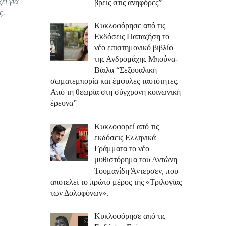
ει για
βρεις στις ανηφόρες”
ς.
Κυκλοφόρησε από τις
Εκδόσεις Παπαζήση το
νέο επιστημονικό βιβλίο
της Ανδρομάχης Μπούνα-
Βάιλα “Σεξουαλική
σωματεμπορία και έμφυλες ταυτότητες.
Από τη θεωρία στη σύγχρονη κοινωνική
έρευνα”
Κυκλοφορεί από τις
εκδόσεις Ελληνικά
Γράμματα το νέο
μυθιστόρημα του Αντώνη
Τουμανίδη Άντερσεν, που
αποτελεί το πρώτο μέρος της «Τριλογίας
των Δολοφόνων».
Κυκλοφόρησε από τις