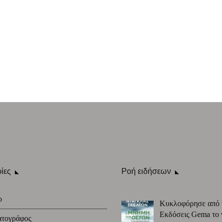
ίες
Ροή ειδήσεων
ο
Κυκλοφόρησε από 
Εκδόσεις Gema το 
ατογράφος