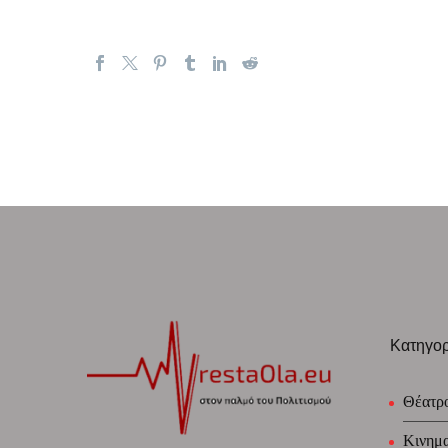
Κατηγορ
Θέατρ
Κινημ