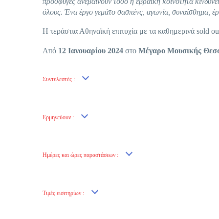
πρόσφυγες ανεβαίνουν τόσο η εβραϊκή κοινότητα κινδυνεύ
όλους. Ένα έργο γεμάτο σασπένς, αγωνία, συναίσθημα, έ
Η τεράστια Αθηναϊκή επιτυχία με τα καθημερινά sold o
Από
12 Ιανουαρίου 2024
στο
Μέγαρο Μουσικής Θεσσ
Συντελεστές :
Ερμηνεύουν :
Ημέρες και ώρες παραστάσεων :
Τιμές εισιτηρίων :