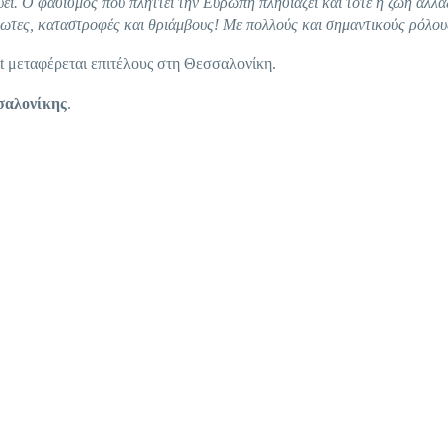
ει. Ο φασισμός που πλήττει την Ευρώπη πλησιάζει και τότε η ζωή αλλάζ
ρωτες, καταστροφές και θριάμβους! Με πολλούς και σημαντικούς ρόλου
ut μεταφέρεται επιτέλους στη Θεσσαλονίκη.
αλονίκης
.