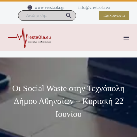


www.vrestaola.gr
info@vrestaola.eu
Επικοινωνία
Οι Social Waste στην Τεχνόπολη
Δήμου Αθηναίων – Κυριακή 22
Ιουνίου