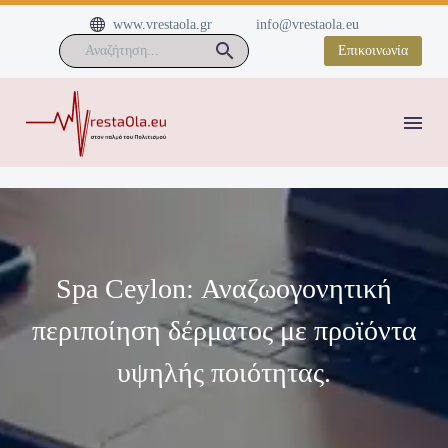


www.vrestaola.gr
info@vrestaola.eu
Επικοινωνία
Spa Ceylon: Αναζωογονητική
περιποίηση δέρματος με προϊόντα
υψηλής ποιότητας.