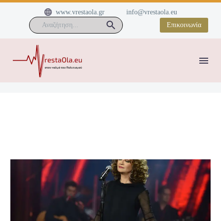


www.vrestaola.gr
info@vrestaola.eu
Επικοινωνία