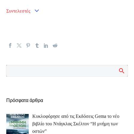
Συντελεστές
Πρόσφατα άρθρα
Κυκλοφόρησε από τις Εκδόσεις Gema το νέο
βιβλίο του Ντάγκλας Σκέλτον “Η μνήμη των
οστών”