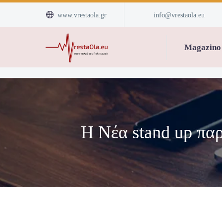


www.vrestaola.gr
info@vrestaola.eu
Magazino
Η Νέα stand up πα