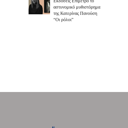
Εκδόσεις Επίμετρο το
αστυνομικό μυθιστόρημα
της Κατερίνας Πανούση
“Οι ρόλοι”