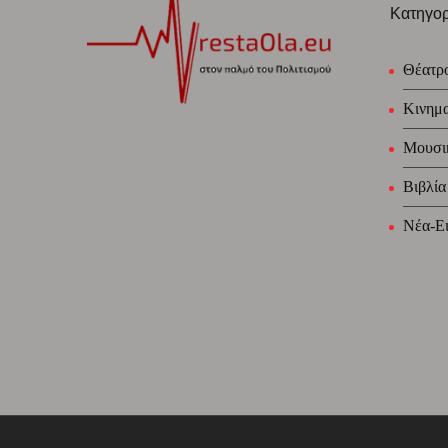
Κατηγορ
Θέατρ
Κινημ
Μουσι
Βιβλία
Νέα-Ει