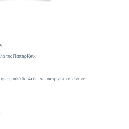
α;
ιλά της
Παπαρίζου
;
 μήπως απλά δουλεύει σε αποτριχωτικό κέντρο;
;