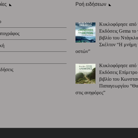
ίες
Ροή ειδήσεων
ο
Κυκλοφόρησε από 
Εκδόσεις Gema το 
ατογράφος
βιβλίο του Ντάγκλα
Σκέλτον “Η μνήμη
κή
οστών”
Κυκλοφόρησε από 
δήσεις
Εκδόσεις Επίμετρο
βιβλίο του Κωνστα
Παπαγεωργίου “Θα 
στις ανηφόρες”