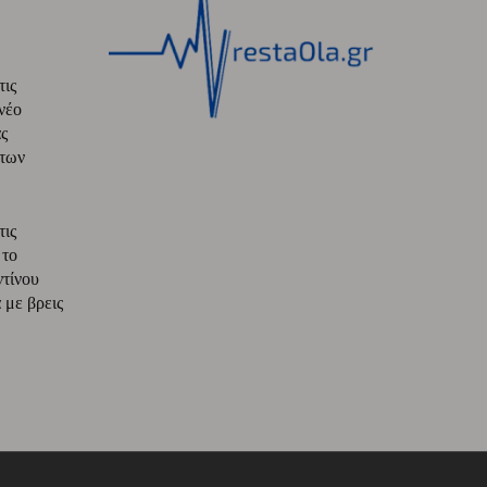
τις
νέο
ς
 των
τις
 το
ντίνου
με βρεις