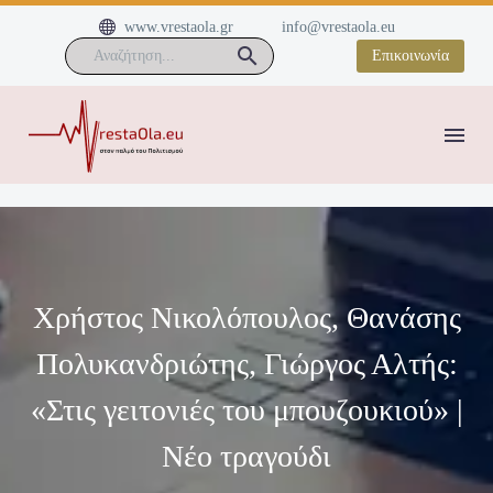


www.vrestaola.gr
info@vrestaola.eu
Επικοινωνία
Χρήστος Νικολόπουλος, Θανάσης
Πολυκανδριώτης, Γιώργος Αλτής:
«Στις γειτονιές του μπουζουκιού» |
Νέο τραγούδι