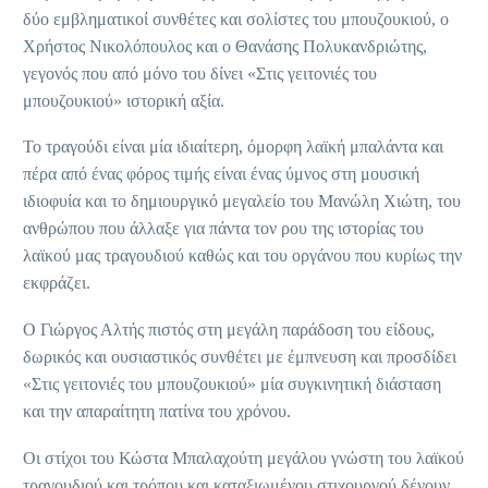
δύο εμβληματικοί συνθέτες και σολίστες του μπουζουκιού, ο
Χρήστος Νικολόπουλος και ο Θανάσης Πολυκανδριώτης,
γεγονός που από μόνο του δίνει «Στις γειτονιές του
μπουζουκιού» ιστορική αξία.
Το τραγούδι είναι μία ιδιαίτερη, όμορφη λαϊκή μπαλάντα και
πέρα από ένας φόρος τιμής είναι ένας ύμνος στη μουσική
ιδιοφυία και το δημιουργικό μεγαλείο του Μανώλη Χιώτη, του
ανθρώπου που άλλαξε για πάντα τον ρου της ιστορίας του
λαϊκού μας τραγουδιού καθώς και του οργάνου που κυρίως την
εκφράζει.
Ο Γιώργος Αλτής πιστός στη μεγάλη παράδοση του είδους,
δωρικός και ουσιαστικός συνθέτει με έμπνευση και προσδίδει
«Στις γειτονιές του μπουζουκιού» μία συγκινητική διάσταση
και την απαραίτητη πατίνα του χρόνου.
Οι στίχοι του Κώστα Μπαλαχούτη μεγάλου γνώστη του λαϊκού
τραγουδιού και τρόπου και καταξιωμένου στιχουργού δένουν