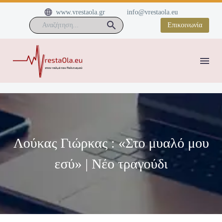


www.vrestaola.gr
info@vrestaola.eu
Επικοινωνία
Λούκας Γιώρκας : «Στο μυαλό μου
εσύ» | Nέο τραγούδι