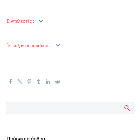
Συντελεστές :
΄Επαιξαν οι μουσικοί :
Πρόσφατα άρθρα