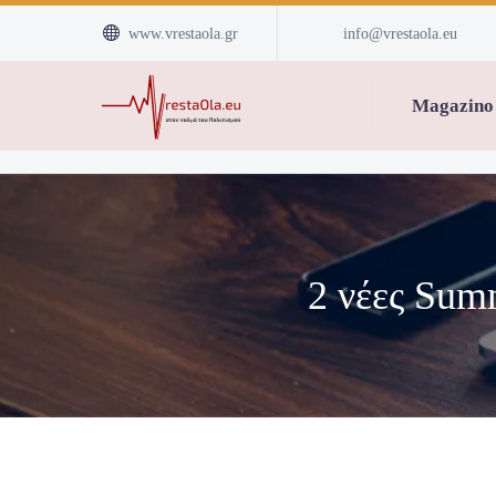


www.vrestaola.gr
info@vrestaola.eu
Magazino
2 νέες Su