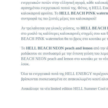
ενεργειακών ποτών στην ελληνική αγορά, κάθε καλοκαί
αγαπημένου ενεργειακού ποτού της. Φέτος, η HELL Ene
καλοκαιρινά φρούτα. Το
HELL BEACH PINK waterm
συντροφιά τις πιο ζεστές μέρες του καλοκαιριού!
Αν τρελαίνεσαι για γλυκές γεύσεις, το
HELL BEACH P
στο μυαλό τις καλύτερες καλοκαιρινές στιγμές σου και
BEACH PINK watermelon θα το βρεις στο κουτάκι με 
Το
HELL BEACH NEON peach and lemon
από την ά
ροδάκινου σε συνδυασμό με την έντονη γεύση του λεμο
BEACH NEON peach and lemon στο κουτάκι με το νέο φ
λουκ.
Όλα τα ενεργειακά ποτά της HELL ENERGY περιέχουν τ
βρίσκονται συσκευασμένα σε ανακυκλωμένο κουτί αλου
Ανακάλυψε τα νέα limited edition HELL Summer Cool 