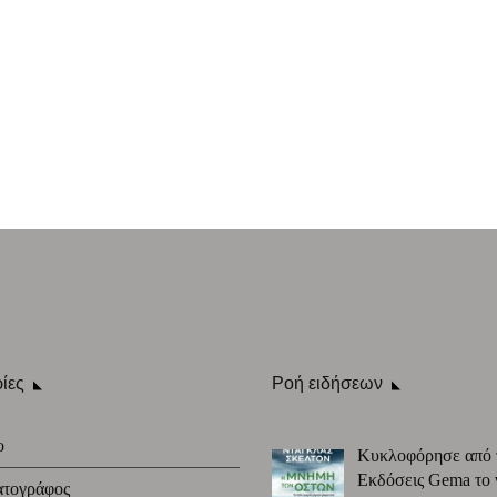
ίες
Ροή ειδήσεων
ο
Κυκλοφόρησε από 
Εκδόσεις Gema το 
ατογράφος