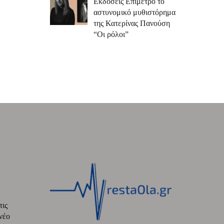
Εκδόσεις Επίμετρο το
αστυνομικό μυθιστόρημα
της Κατερίνας Πανούση
“Οι ρόλοι”
τις
νέο