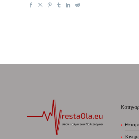
Κατηγορ
Θέατρ
Κινημ