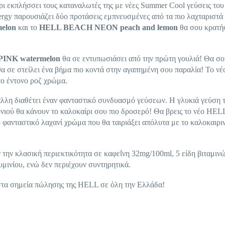
ρι εκπλήσσει τους καταναλωτές της με νέες Summer Cool γεύσεις του
rgy παρουσιάζει δύο προτάσεις εμπνευσμένες από τα πιο λαχταριστά
elon
και το
HELL BEACH NEON peach and lemon
θα σου κρατή
INK watermelon
θα σε εντυπωσιάσει από την πρώτη γουλιά! Θα σο
 θα σε στείλει ένα βήμα πιο κοντά στην αγαπημένη σου παραλία! Το 
το έντονο ροζ χρώμα.
λλη διαθέτει έναν φανταστικό συνδυασμό γεύσεων. Η γλυκιά γεύση 
νιού θα κάνουν το καλοκαίρι σου πιο δροσερό! Θα βρεις το νέο HEL
ανταστικό λαχανί χρώμα που θα ταιριάξει απόλυτα με το καλοκαιρι
ην κλασική περιεκτικότητα σε καφεΐνη 32mg/100ml, 5 είδη βιταμινώ
μινίου, ενώ δεν περιέχουν συντηρητικά.
στα σημεία πώλησης της HELL σε όλη την Ελλάδα!