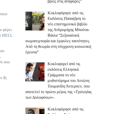
βρεις στις ανηφόρες”
Κυκλοφόρησε από τις
σουν
Εκδόσεις Παπαζήση το
νέο επιστημονικό βιβλίο
υ φέρει
της Ανδρομάχης Μπούνα-
νέο HELL
Βάιλα “Σεξουαλική
σωματεμπορία και έμφυλες ταυτότητες.
Από τη θεωρία στη σύγχρονη κοινωνική
του
έρευνα”
L
νό σου
Κυκλοφορεί από τις
εκδόσεις Ελληνικά
Γράμματα το νέο
ν Β,
μυθιστόρημα του Αντώνη
Τουμανίδη Άντερσεν, που
αποτελεί το πρώτο μέρος της «Τριλογίας
των Δολοφόνων».
Κυκλοφόρησε από τις