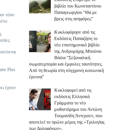
βιβλίο του Κωνσταντίνου
Παπαγεωργίου “Θα με
ναν τύπο
βρεις στις ανηφόρες”
μένο
Κυκλοφόρησε από τις
ς
Εκδόσεις Παπαζήση το
οπίες.
νέο επιστημονικό βιβλίο
της Ανδρομάχης Μπούνα-
ατεύεται
Βάιλα “Σεξουαλική
σωματεμπορία και έμφυλες ταυτότητες.
tre Plus
Από τη θεωρία στη σύγχρονη κοινωνική
έρευνα”
κι έχουν
Κυκλοφορεί από τις
εκδόσεις Ελληνικά
Γράμματα το νέο
μυθιστόρημα του Αντώνη
Τουμανίδη Άντερσεν, που
αποτελεί το πρώτο μέρος της «Τριλογίας
των Δολοφόνων».