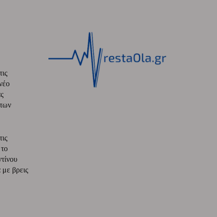
τις
νέο
ς
 των
τις
 το
ντίνου
με βρεις