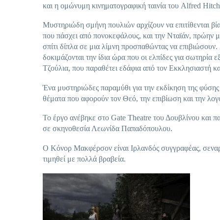
και η ομώνυμη κινηματογραφική ταινία του Alfred Hitch
Μυστηριώδη σμήνη πουλιών αρχίζουν να επιτίθενται βίαι
που πάσχει από πονοκεφάλους, και την Νταϊάν, πρώην 
σπίτι δίπλα σε μια λίμνη προσπαθώντας να επιβιώσουν.
δοκιμάζονται την ίδια ώρα που οι ελπίδες για σωτηρία ε
Τζούλια, που παραθέτει εδάφια από τον Εκκλησιαστή και
Ένα μυστηριώδες παραμύθι για την εκδίκηση της φύσης 
θέματα που αφορούν τον Θεό, την επιβίωση και την λογ
Το έργο ανέβηκε στο Gate Theatre του Δουβλίνου και 
σε σκηνοθεσία Λεωνίδα Παπαδόπουλου.
Ο Κόνορ Μακφέρσον είναι Ιρλανδός συγγραφέας, σεναρι
τιμηθεί με πολλά βραβεία.