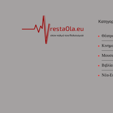
Κατηγορ
Θέατρ
Κινημ
Μουσι
Βιβλία
Νέα-Ει