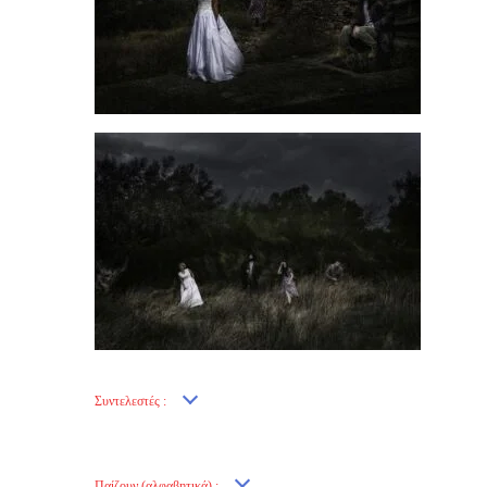
Συντελεστές :
Παίζουν (αλφαβητικά) :