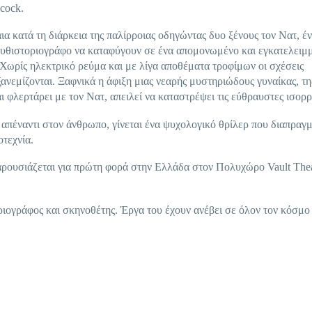
cock.
α κατά τη διάρκεια της παλίρροιας οδηγώντας δυο ξένους τον Νατ, έ
μυθιστοριογράφο να καταφύγουν σε ένα απομονωμένο και εγκατελειμ
 Χωρίς ηλεκτρικό ρεύμα και με λίγα αποθέματα τροφίμων οι σχέσεις
ξανεμίζονται. Ξαφνικά η άφιξη μιας νεαρής μυστηριώδους γυναίκας, τη
 φλερτάρει με τον Νατ, απειλεί να καταστρέψει τις εύθραυστες ισορρ
απέναντι στον άνθρωπο, γίνεται ένα ψυχολογικό θρίλερ που διαπραγμ
οτεχνία.
παρουσιάζεται για πρώτη φορά στην Ελλάδα στον Πολυχώρο Vault Thea
ογράφος και σκηνοθέτης. Έργα του έχουν ανέβει σε όλον τον κόσμο 