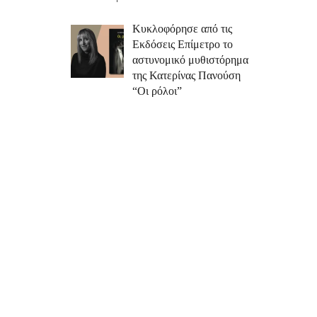
Κυκλοφόρησε από τις
Εκδόσεις Επίμετρο το
αστυνομικό μυθιστόρημα
της Κατερίνας Πανούση
“Οι ρόλοι”