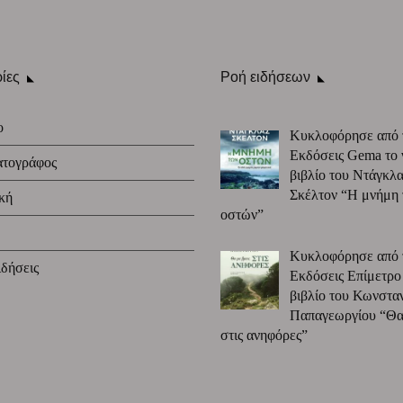
ίες
Ροή ειδήσεων
ο
Κυκλοφόρησε από 
Εκδόσεις Gema το 
ατογράφος
βιβλίο του Ντάγκλα
Σκέλτον “Η μνήμη
κή
οστών”
Κυκλοφόρησε από 
δήσεις
Εκδόσεις Επίμετρο
βιβλίο του Κωνστα
Παπαγεωργίου “Θα 
στις ανηφόρες”