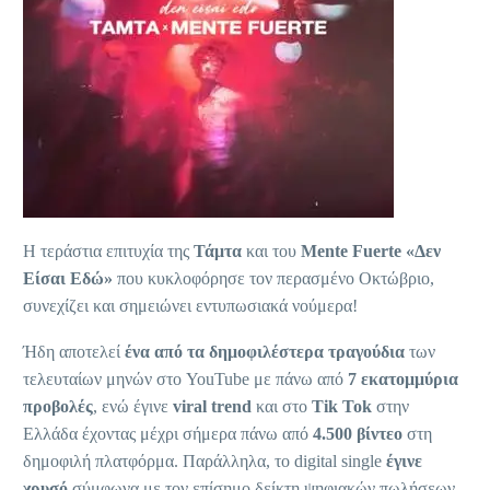
Η τεράστια επιτυχία της
Τάμτα
και του
Mente
Fuerte
«Δεν
Είσαι Εδώ»
που κυκλοφόρησε τον περασμένο Οκτώβριο,
συνεχίζει και σημειώνει εντυπωσιακά νούμερα!
Ήδη αποτελεί
ένα από τα δημοφιλέστερα τραγούδια
των
τελευταίων μηνών στο YouTube με πάνω από
7 εκατομμύρια
προβολές
, ενώ έγινε
viral trend
και στο
Tik Tok
στην
Ελλάδα έχοντας μέχρι σήμερα πάνω από
4.500 βίντεο
στη
δημοφιλή πλατφόρμα. Παράλληλα, το digital single
έγινε
χρυσό
σύμφωνα με τον επίσημο δείκτη ψηφιακών πωλήσεων