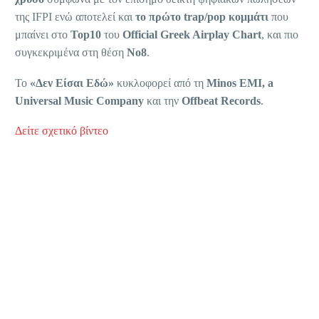
της IFPI ενώ αποτελεί και
το πρώτο
trap
/
pop
κομμάτι
που
μπαίνει στο
Top
10
του
Official Greek Airplay Chart
, και πιο
συγκεκριμένα στη θέση
Νο8
.
Το
«Δεν Είσαι Εδώ»
κυκλοφορεί από τη
Minos EMI
,
a
Universal Music Company
και την
Offbeat
Records
.
Δείτε σχετικό βίντεο