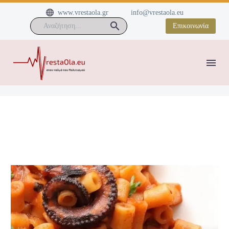


www.vrestaola.gr
info@vrestaola.eu
Επικοινωνία