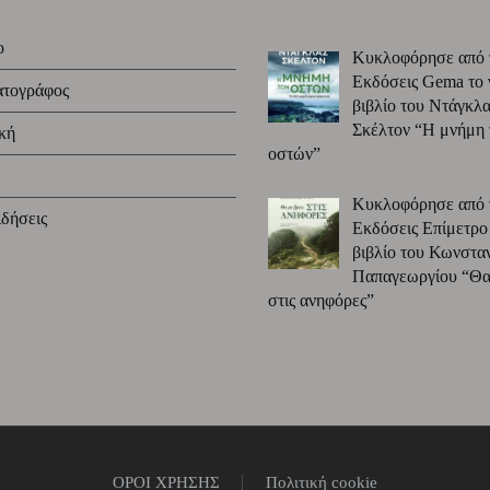
ο
Κυκλοφόρησε από 
Εκδόσεις Gema το 
ατογράφος
βιβλίο του Ντάγκλα
Σκέλτον “Η μνήμη
κή
οστών”
Κυκλοφόρησε από 
δήσεις
Εκδόσεις Επίμετρο
βιβλίο του Κωνστα
Παπαγεωργίου “Θα 
στις ανηφόρες”
ΟΡΟΙ ΧΡΗΣΗΣ
Πολιτική cookie