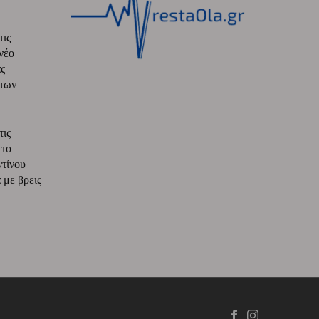
τις
νέο
ς
 των
τις
 το
ντίνου
με βρεις