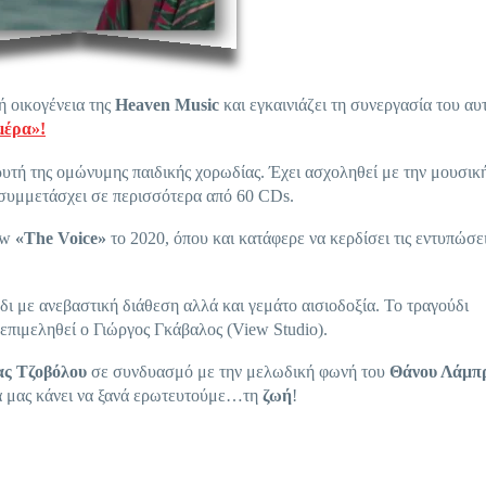
ή οικογένεια της
Heaven
Music
και εγκαινιάζει τη συνεργασία του αυ
μέρα»!
ρυτή της ομώνυμης παιδικής χορωδίας. Έχει ασχοληθεί με την μουσικ
ι συμμετάσχει σε περισσότερα από 60 CDs.
ow
«
The
Voice
»
το 2020, όπου και κατάφερε να κερδίσει τις εντυπώσε
ι με ανεβαστική διάθεση αλλά και γεμάτο αισιοδοξία. Το τραγούδι
 επιμεληθεί ο Γιώργος Γκάβαλος (View Studio).
ας Τζοβόλου
σε συνδυασμό με την μελωδική φωνή του
Θάνου Λάμπ
θα μας κάνει να ξανά ερωτευτούμε…τη
ζωή
!