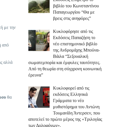
βιβλίο του Κωνσταντίνου
Παπαγεωργίου “Θα με
βρεις στις ανηφόρες”
τή με την
Κυκλοφόρησε από τις
Εκδόσεις Παπαζήση το
νέο επιστημονικό βιβλίο
ή από
της Ανδρομάχης Μπούνα-
Βάιλα “Σεξουαλική
ις αλλά
σωματεμπορία και έμφυλες ταυτότητες.
Από τη θεωρία στη σύγχρονη κοινωνική
έρευνα”
Κυκλοφορεί από τις
εκδόσεις Ελληνικά
ρου
θα
Γράμματα το νέο
μυθιστόρημα του Αντώνη
Τουμανίδη Άντερσεν, που
αποτελεί το πρώτο μέρος της «Τριλογίας
των Δολοφόνων».