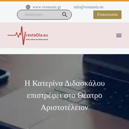


www.vrestaola.gr
info@vrestaola.eu
Επικοινωνία
Η Κατερίνα Διδασκάλου
επιστρέφει στο Θέατρο
Αριστοτέλειον