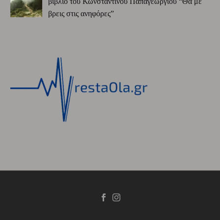
βιβλίο του Κωνσταντίνου Παπαγεωργίου “Θα με
βρεις στις ανηφόρες”