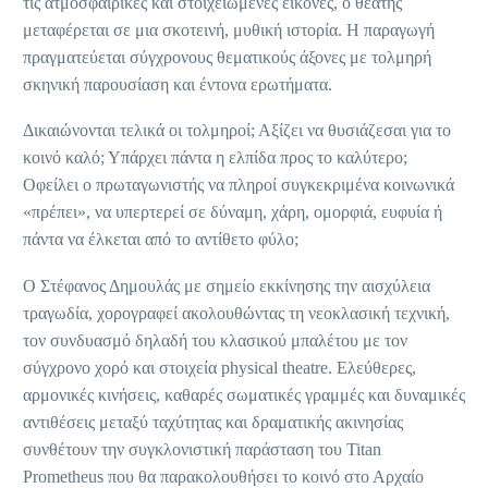
τις ατμοσφαιρικές και στοιχειωμένες εικόνες, ο θεατής
μεταφέρεται σε μια σκοτεινή, μυθική ιστορία. Η παραγωγή
πραγματεύεται σύγχρονους θεματικούς άξονες με τολμηρή
σκηνική παρουσίαση και έντονα ερωτήματα.
Δικαιώνονται τελικά οι τολμηροί; Αξίζει να θυσιάζεσαι για το
κοινό καλό; Υπάρχει πάντα η ελπίδα προς το καλύτερο;
Οφείλει ο πρωταγωνιστής να πληροί συγκεκριμένα κοινωνικά
«πρέπει», να υπερτερεί σε δύναμη, χάρη, ομορφιά, ευφυία ή
πάντα να έλκεται από το αντίθετο φύλο;
Ο Στέφανος Δημουλάς με σημείο εκκίνησης την αισχύλεια
τραγωδία, χορογραφεί ακολουθώντας τη νεοκλασική τεχνική,
τον συνδυασμό δηλαδή του κλασικού μπαλέτου με τον
σύγχρονο χορό και στοιχεία physical theatre. Ελεύθερες,
αρμονικές κινήσεις, καθαρές σωματικές γραμμές και δυναμικές
αντιθέσεις μεταξύ ταχύτητας και δραματικής ακινησίας
συνθέτουν την συγκλονιστική παράσταση του Titan
Prometheus που θα παρακολουθήσει το κοινό στο Αρχαίο