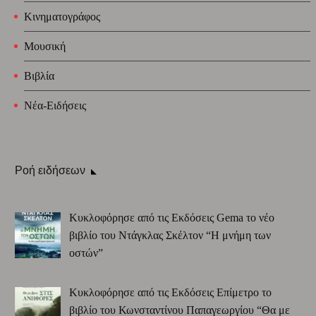
Κινηματογράφος
Μουσική
Βιβλία
Νέα-Ειδήσεις
Ροή ειδήσεων
Κυκλοφόρησε από τις Εκδόσεις Gema το νέο
βιβλίο του Ντάγκλας Σκέλτον “Η μνήμη των
οστών”
Κυκλοφόρησε από τις Εκδόσεις Επίμετρο το
βιβλίο του Κωνσταντίνου Παπαγεωργίου “Θα με