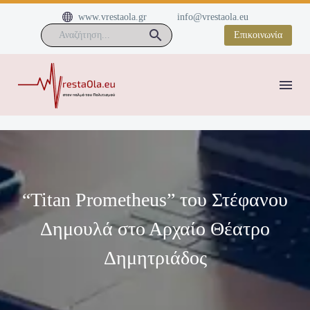


www.vrestaola.gr
info@vrestaola.eu
Επικοινωνία
“Titan Prometheus” του Στέφανου
Δημουλά στο Αρχαίο Θέατρο
Δημητριάδος