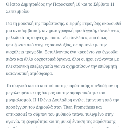
Θέατρο Δημητριάδος την Παρασκευή 10 και το Σάββατο 11
Σεπτεμβρίου.
Για τη μουσική της παράστασης, ο Ερμής Γεραγίδης ακολουθεί
μια αντισυμβατική, κινηματογραφική προσέγγιση, συνδέοντας
μελωδικά τις σκηνές με σκοτεινές συνθέσεις που όμως
φωτίζονται από στιγμές αισιοδοξίας, σε αρμονία με την
αισχύλεια τραγωδία. Ξετυλίγοντας ένα κρεσέντο για έγχορδα,
πιάνο και άλλα ορχηστρικά όργανα, όλοι οι ήχοι ενώνονται με
ηλεκτρονική επεξεργασία για να σχηματίσουν την επιθυμητή
κατανυκτική ατμόσφαιρα.
Τα σκηνικά και τα κοστούμια της παράστασης συνδυάζουν τη
μεγαλοπρέπεια της όπερας και την αφαιρετικότητα του
μινιμαλισμού. Η Ηλένια Δουλαδίρη αντλεί έμπνευση από την
προσέγγιση του Δημουλά στον Titan Prometheus και
οπτικοποιεί το σύμπαν του μυθικού τιτάνα, τυλιγμένο στην
αγωνία, τη ζοφερότητα και τη μυϊκή ένταση της παράστασης,