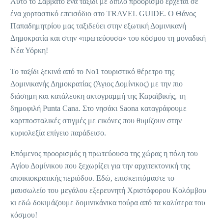
Αυτό το Σάββατο ένα ταξίδι με διπλό προορισμό έρχεται σε
ένα χορταστικό επεισόδιο στο TRAVEL GUIDE. Ο Θάνος
Παπαδημητρίου μας ταξιδεύει στην εξωτική Δομινικανή
Δημοκρατία και στην «πρωτεύουσα» του κόσμου τη μοναδική
Νέα Υόρκη!
Το ταξίδι ξεκινά από το Νο1 τουριστικό θέρετρο της
Δομινικανής Δημοκρατίας (Άγιος Δομίνικος) με την πιο
διάσημη και κατάλευκη ακτογραμμή της Καραϊβικής, τη
δημοφιλή Punta Cana. Στο νησάκι Saona καταγράφουμε
καρτποσταλικές στιγμές με εικόνες που θυμίζουν στην
κυριολεξία επίγειο παράδεισο.
Επόμενος προορισμός η πρωτεύουσα της χώρας η πόλη του
Αγίου Δομίνικου που ξεχωρίζει για την αρχιτεκτονική της
αποικιοκρατικής περιόδου. Εδώ, επισκεπτόμαστε το
μαυσωλείο του μεγάλου εξερευνητή Χριστόφορου Κολόμβου
κι εδώ δοκιμάζουμε δομινικάνικα πούρα από τα καλύτερα του
κόσμου!