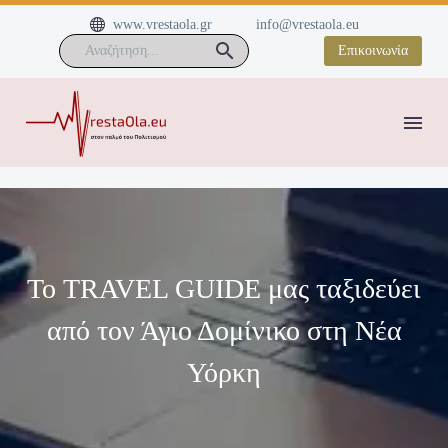


www.vrestaola.gr
info@vrestaola.eu
Επικοινωνία
Το TRAVEL GUIDE μας ταξιδεύει
από τον Άγιο Δομίνικο στη Νέα
Υόρκη