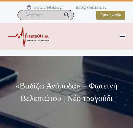


www.vrestaola.gr
info@vrestaola.eu
Επικοινωνία
«Βαδίζω Ανάποδα» – Φωτεινή
Βελεσιώτου | Νέο τραγούδι