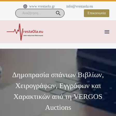


www.vrestaola.gr
info@vrestaola.eu
Επικοινωνία
Δημοπρασία σπάνιων Βιβλίων,
Χειρογράφων, Εγγράφων και
Χαρακτικών από τη VERGOS
Auctions