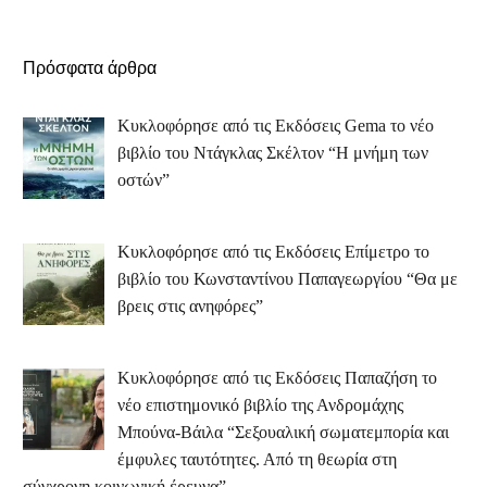
Πρόσφατα άρθρα
Κυκλοφόρησε από τις Εκδόσεις Gema το νέο
βιβλίο του Ντάγκλας Σκέλτον “Η μνήμη των
οστών”
Κυκλοφόρησε από τις Εκδόσεις Επίμετρο το
βιβλίο του Κωνσταντίνου Παπαγεωργίου “Θα με
βρεις στις ανηφόρες”
Κυκλοφόρησε από τις Εκδόσεις Παπαζήση το
νέο επιστημονικό βιβλίο της Ανδρομάχης
Μπούνα-Βάιλα “Σεξουαλική σωματεμπορία και
έμφυλες ταυτότητες. Από τη θεωρία στη
σύγχρονη κοινωνική έρευνα”