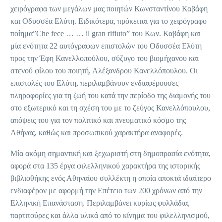
χειρόγραφα των μεγάλων μας ποιητών Κωνσταντίνου Καβάφη
και Οδυσσέα Ελύτη. Ειδικότερα, πρόκειται για το χειρόγραφο
ποίημα”Che fece … … il gran rifiuto” του Κων. Καβάφη και
μία ενότητα 22 αυτόγραφων επιστολών του Οδυσσέα Ελύτη
προς την Έφη Κανελλοπούλου, σύζυγο του βιομήχανου και
στενού φίλου του ποιητή, Αλέξανδρου Κανελλόπουλου. Οι
επιστολές του Ελύτη, περιλαμβάνουν ενδιαφέρουσες
πληροφορίες για τη ζωή του κατά την περίοδο της διαμονής του
στο εξωτερικό και τη σχέση του με το ζεύγος Κανελλόπουλου,
απόψεις του για τον πολιτικό και πνευματικό κόσμο της
Αθήνας, καθώς και προσωπικού χαρακτήρα αναφορές.
Μία ακόμη σημαντική και ξεχωριστή στη δημοπρασία ενότητα,
αφορά στα 135 έργα φιλελληνικού χαρακτήρα της ιστορικής
βιβλιοθήκης ενός Αθηναίου συλλέκτη η οποία αποκτά ιδιαίτερο
ενδιαφέρον με αφορμή την Επέτειο των 200 χρόνων από την
Ελληνική Επανάσταση. Περιλαμβάνει κυρίως φυλλάδια,
παρτιτούρες και άλλα υλικά από το κίνημα του φιλελληνισμού,