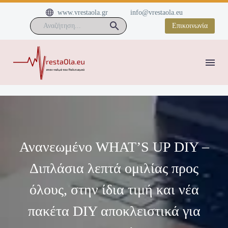


www.vrestaola.gr
info@vrestaola.eu
Επικοινωνία
Ανανεωμένο WHAT’S UP DIY –
Διπλάσια λεπτά ομιλίας προς
όλους, στην ίδια τιμή και νέα
πακέτα DIY αποκλειστικά για