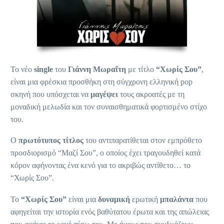
Το νέο
single
του
Γιάννη Μωραΐτη
με τίτλο
“Χωρίς Σου”
,
είναι μια φρέσκια προσθήκη στη σύγχρονη ελληνική pop
σκηνή που υπόσχεται να
μαγέψει
τους ακροατές με τη
μοναδική μελωδία και τον συναισθηματικά φορτισμένο στίχο
του.
Ο
πρωτότυπος τίτλος
του αντιπαρατίθεται στον εμπρόθετο
προσδιορισμό “Μαζί Σου”, ο οποίος έχει τραγουδηθεί κατά
κόρον αφήνοντας ένα κενό για το ακριβώς αντίθετο… το
“Χωρίς Σου”.
Το
“Χωρίς Σου”
είναι μια
δυναμική
ερωτική
μπαλάντα
που
αφηγείται την ιστορία ενός βαθύτατου έρωτα και της απώλειας