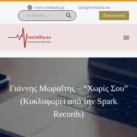


www.vrestaola.gr
info@vrestaola.eu
Επικοινωνία
Γιάννης Μωραΐτης – “Χωρίς Σου”
(Kυκλοφορεί από την Spark
Records)