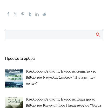
Πρόσφατα άρθρα
Κυκλοφόρησε από τις Εκδόσεις Gema το νέο
βιβλίο του Ντάγκλας Σκέλτον “Η μνήμη των
οστών”
Κυκλοφόρησε από τις Εκδόσεις Επίμετρο το
βιβλίο του Κωνσταντίνου Παπαγεωργίου “Θα με