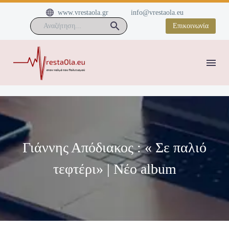


www.vrestaola.gr
info@vrestaola.eu
Επικοινωνία
Γιάννης Απόδιακος : « Σε παλιό
τεφτέρι» | Nέο album