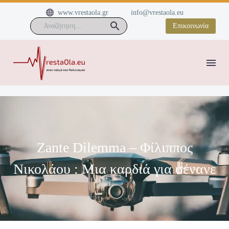


www.vrestaola.gr
info@vrestaola.eu
Επικοινωνία
Zante Dilemma – Φίλιππος
Νικολάου : Μια καρδιά για σένανε