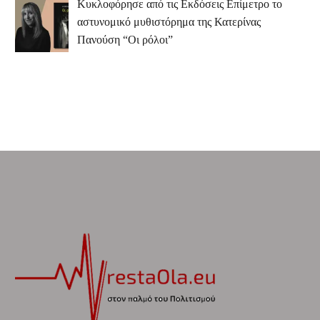
Κυκλοφόρησε από τις Εκδόσεις Επίμετρο το
αστυνομικό μυθιστόρημα της Κατερίνας
Πανούση “Οι ρόλοι”