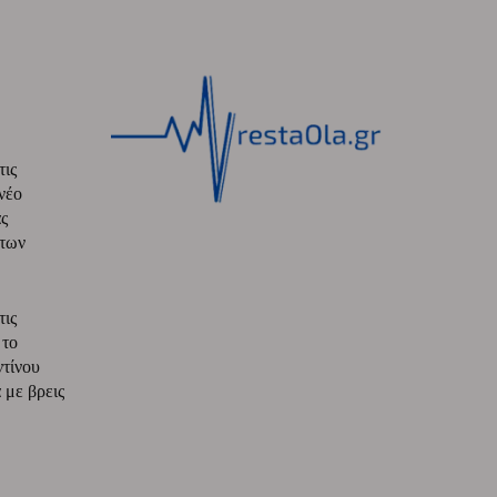
τις
νέο
ς
 των
τις
 το
ντίνου
με βρεις