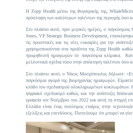
Η Zepp Health μέσω της θυγατρικής της, WhaleMicro
πρόσληψη των καλύτερων ταλέντων της περιοχής όσο και
Στο πλαίσιο αυτό, πριν μερικές ημέρες, ο παγκόσμι
Jones, VP Strategic Business Development, επισκέφτη
τις προοπτικές και τις νέες ευκαιρίες για την ανάπ
χρησιμοποιούνται στα προϊόντα της Zepp Health καθώς 
προμηθευτή ημιαγωγών σε παγκόσμια κλίμακα. Κατά
μελλοντικά σχέδια τόσο στην απόκτηση ταλέντου όσο κα
Στο πλαίσιο αυτό, ο Νίκος Μοσχόπουλος δήλωσε: «Επ
παγκόσμια αγορά της βιομηχανίας ημιαγωγών. Είμαστ
κλάδο του σχεδιασμού ολοκληρωμένων κυκλωμάτων. Η 
ψηφιακό σχεδιασμό καθώς και την ανάπτυξη firmwar
γραφεία τον Νοέμβριο του 2022 και αυτή τη στιγμή ε
Ελλάδα είναι ένας πολύτιμος εταίρος στην τεχνολογί
εξελίξεις και επενδύσεις. Πιστεύουμε ότι μπορεί να γί