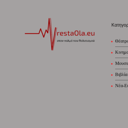
Κατηγορ
Θέατρ
Κινημ
Μουσι
Βιβλία
Νέα-Ει