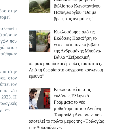
βιβλίο του Κωνσταντίνου
όσο στην
Παπαγεωργίου “Θα με
τομεί.
βρεις στις ανηφόρες”
 ο Gareth
Κυκλοφόρησε από τις
υζητήσουν
Εκδόσεις Παπαζήση το
γωγών που
νέο επιστημονικό βιβλίο
ξιόπιστου
της Ανδρομάχης Μπούνα-
ητήθηκαν
Βάιλα “Σεξουαλική
σωματεμπορία και έμφυλες ταυτότητες.
Από τη θεωρία στη σύγχρονη κοινωνική
ται στην
έρευνα”
νας, στον
ύπτει τον
Κυκλοφορεί από τις
ε σε νέα
εκδόσεις Ελληνικά
υ 2023. Η
Γράμματα το νέο
νολογικές
μυθιστόρημα του Αντώνη
ωγών».
Τουμανίδη Άντερσεν, που
αποτελεί το πρώτο μέρος της «Τριλογίας
των Δολοφόνων».