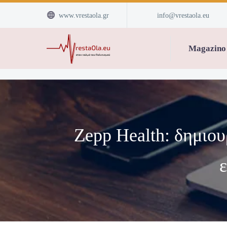


www.vrestaola.gr
info@vrestaola.eu
Magazino
Zepp Health: δημιου