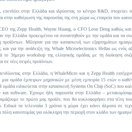
, επενδύει στην Ελλάδα και ιδρύοντας το κέντρο R&D, στοχεύει τ
 στην καθιέρωση της παρουσίας της στη χώρα ως εταιρεία που καινο
ος CEO της Zepp Health, Wayne Huang, ο CFO Leon Deng καθώς και
καν την Ελλάδα προκειμένου να συναντηθούν με την ομάδα και να σ
τυξη προϊόντων. Μίλησαν για την κατασκευή των εξαρτημάτων ημια
και για την ανάδειξη της Whale Microelectronics Hellas ως ενός α
 το 3ήμερο workshop της ελληνικής ομάδας με τη διοίκηση συζ
ι σε νέες σειρές προϊόντων.
ενδύοντας στην Ελλάδα, η WhaleMicro και η Zepp Health εισέρχον
ε μια ομάδα έμπειρων μηχανικών με μέση εμπειρία 15 ετών ο καθέ
ομάδα ειδικεύεται στην κατασκευή Systems On Chip (SoC) που καλ
e και software. Έχουμε ήδη παρουσία στην Ελλάδα – μετακομίσαμ
τοιμάζουμε το πρώτο μας προϊόν, που θα κυκλοφορήσει στα τέλη το
α. Ειδικά τα τελευταία 3 χρόνια η χώρα έχει κάνει άλματα σε τεχ
νει πύλη καινοτομίας για ολόκληρη την περιοχή στον κλάδο των ημιαγ