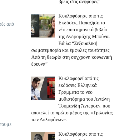
βρεις στις ανηφόρες”
Κυκλοφόρησε από τις
Εκδόσεις Παπαζήση το
οές από
νέο επιστημονικό βιβλίο
της Ανδρομάχης Μπούνα-
Βάιλα “Σεξουαλική
σωματεμπορία και έμφυλες ταυτότητες.
Από τη θεωρία στη σύγχρονη κοινωνική
έρευνα”
Κυκλοφορεί από τις
εκδόσεις Ελληνικά
Γράμματα το νέο
μυθιστόρημα του Αντώνη
Τουμανίδη Άντερσεν, που
αποτελεί το πρώτο μέρος της «Τριλογίας
των Δολοφόνων».
έπουμε
Κυκλοφόρησε από τις