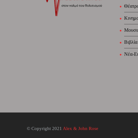
Θέατρ
Κινημ
Μουσι
Βιβλία
Νέα-Ει
© Copyright 2021
Alex & John Rose