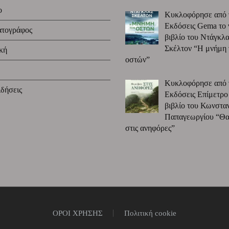
ο
Κυκλοφόρησε από 
Εκδόσεις Gema το 
ατογράφος
βιβλίο του Ντάγκλα
Σκέλτον “Η μνήμη
κή
οστών”
Κυκλοφόρησε από 
δήσεις
Εκδόσεις Επίμετρο
βιβλίο του Κωνστα
Παπαγεωργίου “Θα 
στις ανηφόρες”
ΟΡΟΙ ΧΡΗΣΗΣ
Πολιτική cookie