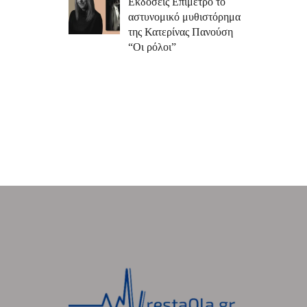
Εκδόσεις Επίμετρο το
αστυνομικό μυθιστόρημα
της Κατερίνας Πανούση
“Οι ρόλοι”