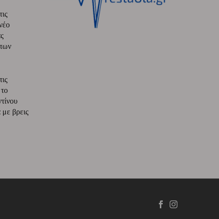
τις
νέο
ς
 των
τις
 το
ντίνου
με βρεις