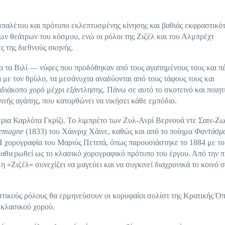
παλέτου και πρότυπο εκλεπτυσμένης κίνησης και βαθιάς εκφραστικότ
ων θεάτρων του κόσμου, ενώ οι ρόλοι της Ζιζέλ και του Αλμπρέχτ
ς της διεθνούς σκηνής.
ια τα Βιλί — νύφες που προδόθηκαν από τους αγαπημένους τους και π
με τον θρύλο, τα μεσάνυχτα αναδύονται από τους τάφους τους και
διάκοπο χορό μέχρι εξάντλησης. Πάνω σε αυτό το σκοτεινό και ποιητ
θινής αγάπης, που κατορθώνει να νικήσει κάθε εμπόδιο.
τρια Καρλότα Γκρίζι. Το λιμπρέτο των Ζυλ-Ανρί Βερνουά ντε Σαιν-Ζω
lemagne
(1833) του Χάινριχ Χάινε, καθώς και από το ποίημα
Φαντάσμ
 χορογραφία του Μαριύς Πετιπά, όπως παρουσιάστηκε το 1884 με το
αθιερωθεί ως το κλασικό χορογραφικό πρότυπο του έργου. Από την 
«Ζιζέλ» συνεχίζει να μαγεύει και να συγκινεί διαχρονικά το κοινό 
ικούς ρόλους θα ερμηνεύσουν οι κορυφαίοι σολίστ της Κρατικής Όπ
 κλασικού χορού.