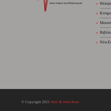
Θέατρ
Κινημ
Μουσι
Βιβλία
Νέα-Ει
© Copyright 2021
Alex & John Rose