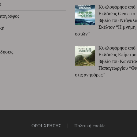
ο
Κυκλοφόρησε από 
Εκδόσεις Gema το 
ατογράφος
βιβλίο του Ντάγκλα
Σκέλτον “Η μνήμη
κή
οστών”
Κυκλοφόρησε από 
δήσεις
Εκδόσεις Επίμετρο
βιβλίο του Κωνστα
Παπαγεωργίου “Θα 
στις ανηφόρες”
ΟΡΟΙ ΧΡΗΣΗΣ
Πολιτική cookie