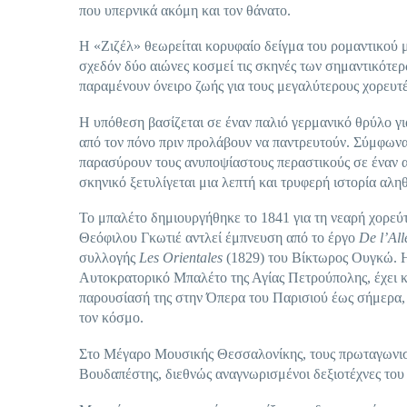
που υπερνικά ακόμη και τον θάνατο.
Η «Ζιζέλ» θεωρείται κορυφαίο δείγμα του ρομαντικού μ
σχεδόν δύο αιώνες κοσμεί τις σκηνές των σημαντικότερ
παραμένουν όνειρο ζωής για τους μεγαλύτερους χορευτέ
Η υπόθεση βασίζεται σε έναν παλιό γερμανικό θρύλο γ
από τον πόνο πριν προλάβουν να παντρευτούν. Σύμφωνα 
παρασύρουν τους ανυποψίαστους περαστικούς σε έναν α
σκηνικό ξετυλίγεται μια λεπτή και τρυφερή ιστορία αλη
Το μπαλέτο δημιουργήθηκε το 1841 για τη νεαρή χορεύ
Θεόφιλου Γκωτιέ αντλεί έμπνευση από το έργο
De l’Al
συλλογής
Les Orientales
(1829) του Βίκτωρος Ουγκώ. Η
Αυτοκρατορικό Μπαλέτο της Αγίας Πετρούπολης, έχει κ
παρουσίασή της στην Όπερα του Παρισιού έως σήμερα, η 
τον κόσμο.
Στο Μέγαρο Μουσικής Θεσσαλονίκης, τους πρωταγωνιστ
Βουδαπέστης, διεθνώς αναγνωρισμένοι δεξιοτέχνες του