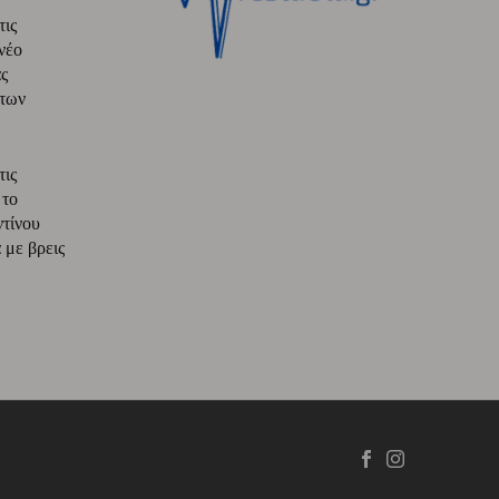
τις
νέο
ς
 των
τις
 το
ντίνου
με βρεις