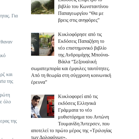
βιβλίο του Κωνσταντίνου
Παπαγεωργίου “Θα με
ητας. Για
βρεις στις ανηφόρες”
Κυκλοφόρησε από τις
Εκδόσεις Παπαζήση το
έθαναν
νέο επιστημονικό βιβλίο
της Ανδρομάχης Μπούνα-
ικό
Βάιλα “Σεξουαλική
σωματεμπορία και έμφυλες ταυτότητες.
ρζ και
Από τη θεωρία στη σύγχρονη κοινωνική
ατα
της
έρευνα”
πρώτη
Κυκλοφορεί από τις
σε όλο
εκδόσεις Ελληνικά
Γράμματα το νέο
μυθιστόρημα του Αντώνη
ερας της
Τουμανίδη Άντερσεν, που
αποτελεί το πρώτο μέρος της «Τριλογίας
των Δολοφόνων».