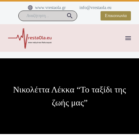


www.vrestaola.gr
info@vrestaola.eu
Επικοινωνία
Νικολέττα Λέκκα “Το ταξίδι της
ζωής μας”