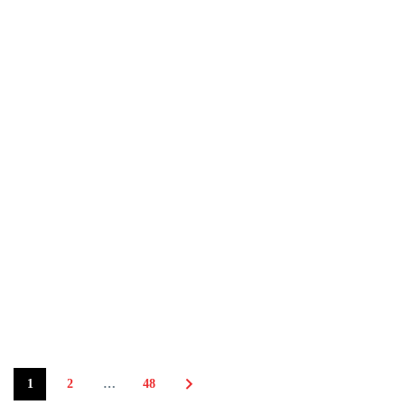
1
2
…
48