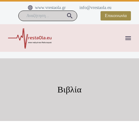


www.vrestaola.gr
info@vrestaola.eu
Επικοινωνία
Βιβλία