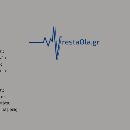
τις
νέο
ς
 των
τις
 το
ντίνου
με βρεις