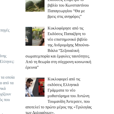
βιβλίο του Κωνσταντίνου
Παπαγεωργίου “Θα με
βρεις στις ανηφόρες”
Κυκλοφόρησε από τις
 πηγές
Εκδόσεις Παπαζήση το
νέο επιστημονικό βιβλίο
της Ανδρομάχης Μπούνα-
Βάιλα “Σεξουαλική
ίνης
σωματεμπορία και έμφυλες ταυτότητες.
 Έλληνες:
Από τη θεωρία στη σύγχρονη κοινωνική
έρευνα”
 τα οποία
Κυκλοφορεί από τις
α από τα
εκδόσεις Ελληνικά
νικά
Γράμματα το νέο
ρχίζουν
μυθιστόρημα του Αντώνη
ός που
Τουμανίδη Άντερσεν, που
αποτελεί το πρώτο μέρος της «Τριλογίας
των Δολοφόνων».