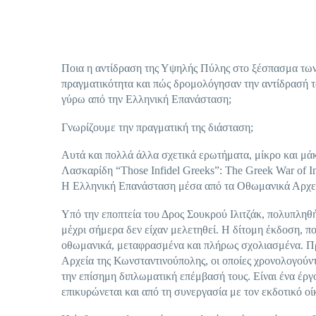
Ποια η αντίδραση της Υψηλής Πύλης στο ξέσπασμα των
πραγματικότητα και πώς δρομολόγησαν την αντίδρασή το
γύρω από την Ελληνική Επανάσταση;
Γνωρίζουμε την πραγματική της διάσταση;
Αυτά και πολλά άλλα σχετικά ερωτήματα, μίκρο και μάκ
Λασκαρίδη “Those Infidel Greeks”: The Greek War of I
Η Ελληνική Επανάσταση μέσα από τα Οθωμανικά Αρχεί
Υπό την εποπτεία του Δρος Σουκρού Ιλιτζάκ, πολυπλη
μέχρι σήμερα δεν είχαν μελετηθεί. Η δίτομη έκδοση, π
οθωμανικά, μεταφρασμένα και πλήρως σχολιασμένα. Πρ
Αρχεία της Κωνσταντινούπολης, οι οποίες χρονολογούντ
την επίσημη διπλωματική επέμβασή τους. Είναι ένα έρ
επικυρώνεται και από τη συνεργασία με τον εκδοτικό οίκ