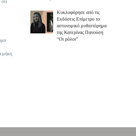
 ότι
Κυκλοφόρησε από τις
Εκδόσεις Επίμετρο το
αστυνομικό μυθιστόρημα
της Κατερίνας Πανούση
“Οι ρόλοι”
υμα
α μήκη