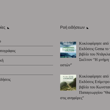
ίες
Ροή ειδήσεων
ο
Κυκλοφόρησε από 
Εκδόσεις Gema το 
ατογράφος
βιβλίο του Ντάγκλα
Σκέλτον “Η μνήμη
κή
οστών”
Κυκλοφόρησε από 
δήσεις
Εκδόσεις Επίμετρο
βιβλίο του Κωνστα
Παπαγεωργίου “Θα 
στις ανηφόρες”