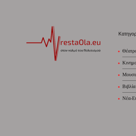
Κατηγορ
Θέατρ
Κινημ
Μουσι
Βιβλία
Νέα-Ει