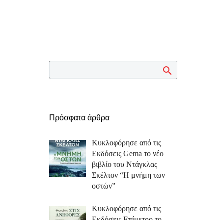
Πρόσφατα άρθρα
Κυκλοφόρησε από τις
Εκδόσεις Gema το νέο
βιβλίο του Ντάγκλας
Σκέλτον “Η μνήμη των
οστών”
Κυκλοφόρησε από τις
Εκδόσεις Επίμετρο το