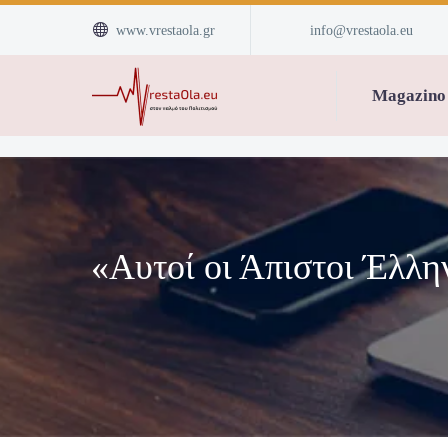


www.vrestaola.gr
info@vrestaola.eu
Magazino
«Αυτοί οι Άπιστοι Έλλ