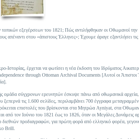
 τοπικών εξεγέρσεων του 1821; Πώς αντιλήφθηκαν οι Οθωμανοί την
υς απέναντι στου «άπιστους Έλληνες»; Έχουμε άραγε εξαντλήσει τις
ρο-Ιστορίας, έρχεται να φωτίσει η νέα έκδοση του Ιδρύματος Αικατερ
ndependence through Ottoman Archival Documents [Αυτοί οι Άπιστοι
α].
θής ομάδα σύγχρονων ερευνητών έσκυψε πάνω από οθωμανικά αρχεία,
ου ξεπερνά τις 1.600 σελίδες, περιλαμβάνει 700 έγγραφα μεταγραμμέν
όκειται επιστολές που βρίσκονται στα Μητρώα Ayniyat, στα Οθωμα
αι από τον Ιούνιο του 1821 έως το 1826, όταν οι Μεγάλες Δυνάμεις α
γο διεθνών προδιαγραφών, για πρώτη φορά από ελληνικό φορέα, γεγον
ο Brill.