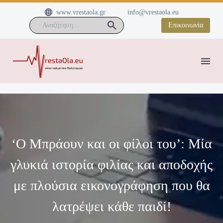


www.vrestaola.gr
info@vrestaola.eu
Επικοινωνία
‘Ο Μπράουν και οι φίλοι του’: Μία
γλυκιά ιστορία φιλίας και αποδοχής
με πλούσια εικονογράφηση που θα
λατρέψει κάθε παιδί!