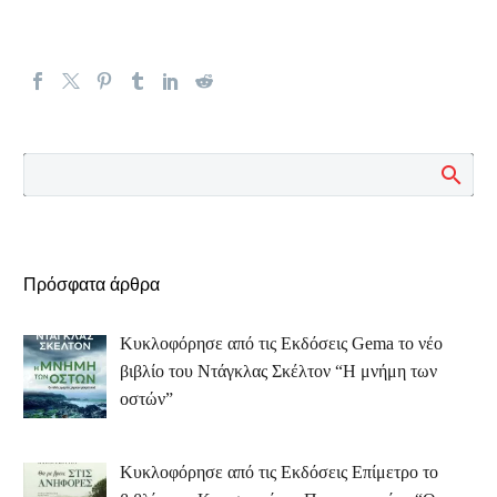
Πρόσφατα άρθρα
Κυκλοφόρησε από τις Εκδόσεις Gema το νέο
βιβλίο του Ντάγκλας Σκέλτον “Η μνήμη των
οστών”
Κυκλοφόρησε από τις Εκδόσεις Επίμετρο το